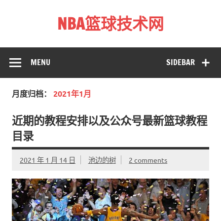
Skip
to
NBA篮球技术网
content
标准投篮技术教程 – 跳投 过人 防守 技巧分享 shotnba.com
MENU
SIDEBAR
月度归档：
2021年1月
近期的教程安排以及公众号最新篮球教程
目录
2021 年 1 月 14 日
池边的树
2 comments