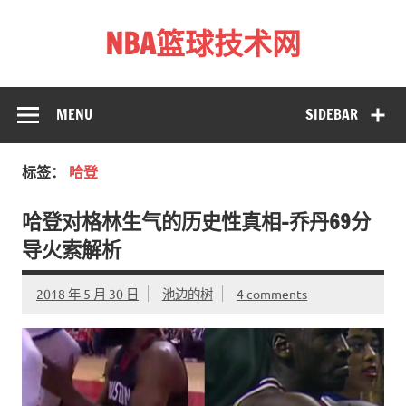
Skip
to
NBA篮球技术网
content
标准投篮技术教程 – 跳投 过人 防守 技巧分享 shotnba.com
MENU
SIDEBAR
标签：
哈登
哈登对格林生气的历史性真相–乔丹69分
导火索解析
2018 年 5 月 30 日
池边的树
4 comments