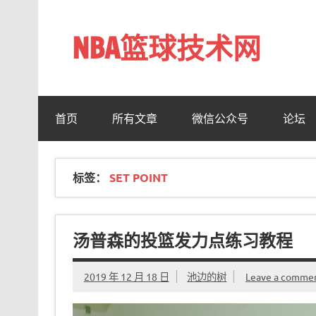
Skip
to
content
NBA篮球技术网
标准投篮技术教程 – 跳投 过人 防守 技巧分享 shotn
首页
所有文章
微信公众号
论坛
标签：
SET POINT
汤普森的投篮发力点练习教程
2019 年 12 月 18 日
池边的树
Leave a comme