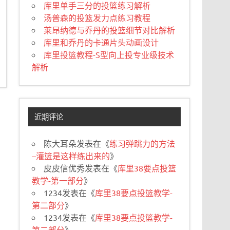
库里单手三分的投篮练习解析
汤普森的投篮发力点练习教程
莱昂纳德与乔丹的投篮细节对比解析
库里和乔丹的卡通片头动画设计
库里投篮教程-S型向上投专业级技术
解析
近期评论
陈大耳朵
发表在《
练习弹跳力的方法
–灌篮是这样练出来的
》
皮皮信优秀
发表在《
库里38要点投篮
教学-第一部分
》
1234
发表在《
库里38要点投篮教学-
第二部分
》
1234
发表在《
库里38要点投篮教学-
第二部分
》