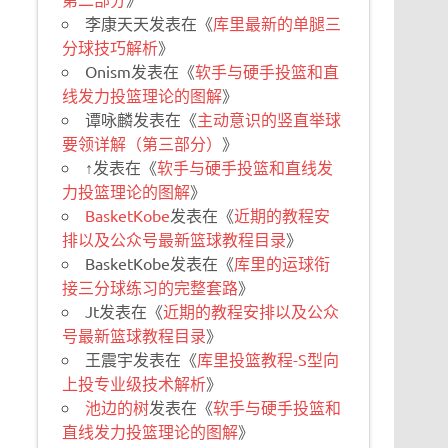
李康天天
发表在《
库里最新的单腿三
分球技巧解析
》
Onism
发表在《
软手与硬手投篮和直
线发力投篮理论的图解
》
谭咏麟
发表在《
主动意识的竖直举球
要领详解（第三部分）
》
↑
发表在《
软手与硬手投篮和直线发
力投篮理论的图解
》
BasketKobe
发表在《
近期的教程安
排以及公众号最新篮球教程目录
》
BasketKobe
发表在《
库里的运球衔
接三分球练习的完整套路
》
Jt
发表在《
近期的教程安排以及公众
号最新篮球教程目录
》
王震宇
发表在《
库里投篮教程-S型向
上投专业级技术解析
》
池边的树
发表在《
软手与硬手投篮和
直线发力投篮理论的图解
》