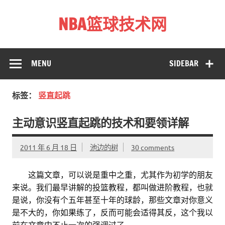
Skip
to
NBA篮球技术网
content
标准投篮技术教程 – 跳投 过人 防守 技巧分享 shotnba.com
MENU
SIDEBAR
标签：
竖直起跳
主动意识竖直起跳的技术和要领详解
2011 年 6 月 18 日
池边的树
30 comments
。。
这篇文章，可以说是重中之重，尤其作为初学的朋友
来说。我们最早讲解的投篮教程，都叫做进阶教程，也就
是说，你没有个五年甚至十年的球龄，那些文章对你意义
是不大的，你如果练了，反而可能会适得其反，这个我以
前在文章中不止一次的强调过了。