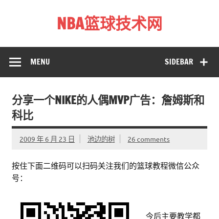
Skip
to
NBA篮球技术网
content
标准投篮技术教程 – 跳投 过人 防守 技巧分享 shotnba.com
MENU
SIDEBAR
分享一个NIKE的人偶MVP广告：詹姆斯和
科比
2009 年 6 月 23 日
池边的树
26 comments
按住下面二维码可以扫码关注我们的篮球教程微信公众
号：
今后主要教学都