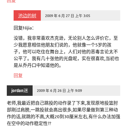
回复
池边的树
2009 年 6 月 27 日 上午 3:05
回复Nijia：
没错，我非常喜欢杰克逊，无论别人怎么评价它，至
少我愿意相信他朋友们说的，他就像一个5岁的孩
子，他可以吃住在舞台上，人们对他的恶毒言论太不
公平了。我有几十张他的光盘呢，实在很喜欢,当初也
是从乔丹口中知道他的。
回复
jordan迷
2009 年 6 月 26 日 上午 9:09
老师,我最近把自己跳投的动作录了下来,发现原地投篮肘
部刚过肩膀,一跳投就会高出很多,如果尽量做到第三种动
作的话,就跳的不高,大概20到30厘米左右,有什么办法加强
在空中的动作稳定性??