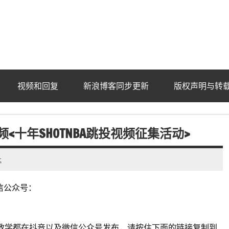
ba.com
视频和回复
新浪博客同步更新
版权声明与转
频<十年SHOTNBA跳投视频征集活动>
t
信公众号：
教学都在抖音以及微信公众号发布，请按住下面的链接复制到