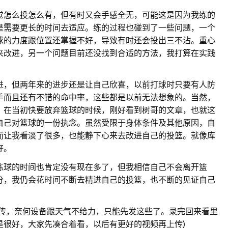
觉怎么投怎么有，但有时又会手感全无，可能这是因为我练的
是需要更长的时间去适应。练的过程也碰到了一些问题，一个
球的力度跟位置还掌握不好，导致有时还会投出三不沾。重心
来改进，另一个问题目前还没找到合适的方法，我打算在实践
。
进，但两年来的进步还是让自己欣喜，以前打球时只要有人防
手而且还有不错的命中率，这些都是以前无法想象的。当然，
，在当初快要放弃篮球的时候，刚好看到树哥的文章，也就这
自己对篮球的一份执念。虽然受限于身体条件及其他原因，自
而让我看淡了很多，也能静下心来去改进自己的投篮。就像库
好。
练球的时间也肯定没有现在多了，但我相信自己不会离开篮
分，我仍会花时间不断去精进自己的投篮，也不断的见证自己
上传，奈何设备跟天气不给力，只能先发这些了。录完回来看里
是很好，大家先凑合着看，以后有更好的视频再上传)