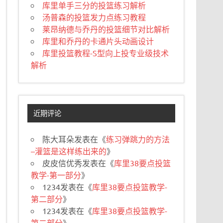
库里单手三分的投篮练习解析
汤普森的投篮发力点练习教程
莱昂纳德与乔丹的投篮细节对比解析
库里和乔丹的卡通片头动画设计
库里投篮教程-S型向上投专业级技术
解析
近期评论
陈大耳朵
发表在《
练习弹跳力的方法
–灌篮是这样练出来的
》
皮皮信优秀
发表在《
库里38要点投篮
教学-第一部分
》
1234
发表在《
库里38要点投篮教学-
第二部分
》
1234
发表在《
库里38要点投篮教学-
第二部分
》