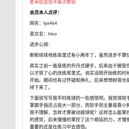
麦蒂投篮技术要点教程
会员本人点评：
网名：lyx464
英文名：Neo
进步心得：
断断续续地练库里式有小两年了，虽然进步不算
其实之前一直是练的乔丹式硬手，后来由于脚受
以才铁了心的改练库里式。说实话刚开始练的时
开始。期间也有过怀疑和挣扎，后来想想树哥也
持下来了。
下面就写写我平时练球的一些感悟吧。我觉得软
掌跟手指还占挺大一部分，而软手则主要是靠小
很不理解，怎样才算被动拨球呢？这样怎么能掌
的感觉，后来慢慢的掌控了这个顺延的力，才慢
重要的还是在练习中去感悟。