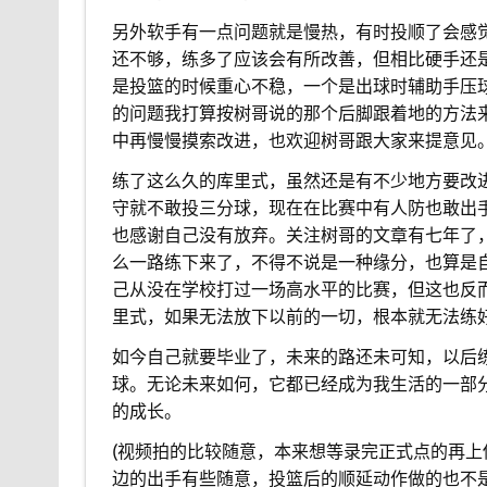
另外软手有一点问题就是慢热，有时投顺了会感
还不够，练多了应该会有所改善，但相比硬手还
是投篮的时候重心不稳，一个是出球时辅助手压
的问题我打算按树哥说的那个后脚跟着地的方法
中再慢慢摸索改进，也欢迎树哥跟大家来提意见
练了这么久的库里式，虽然还是有不少地方要改
守就不敢投三分球，现在在比赛中有人防也敢出
也感谢自己没有放弃。关注树哥的文章有七年了
么一路练下来了，不得不说是一种缘分，也算是
己从没在学校打过一场高水平的比赛，但这也反
里式，如果无法放下以前的一切，根本就无法练
如今自己就要毕业了，未来的路还未可知，以后
球。无论未来如何，它都已经成为我生活的一部
的成长。
(视频拍的比较随意，本来想等录完正式点的再
边的出手有些随意，投篮后的顺延动作做的也不