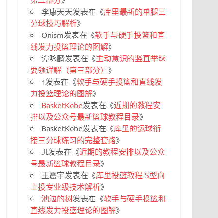
李康天天
发表在《
库里最新的单腿三
分球技巧解析
》
Onism
发表在《
软手与硬手投篮和直
线发力投篮理论的图解
》
谭咏麟
发表在《
主动意识的竖直举球
要领详解（第三部分）
》
↑
发表在《
软手与硬手投篮和直线发
力投篮理论的图解
》
BasketKobe
发表在《
近期的教程安
排以及公众号最新篮球教程目录
》
BasketKobe
发表在《
库里的运球衔
接三分球练习的完整套路
》
Jt
发表在《
近期的教程安排以及公众
号最新篮球教程目录
》
王震宇
发表在《
库里投篮教程-S型向
上投专业级技术解析
》
池边的树
发表在《
软手与硬手投篮和
直线发力投篮理论的图解
》