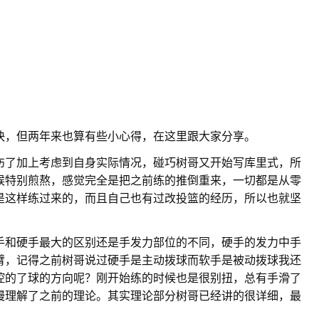
快，但两年来也算有些小心得，在这里跟大家分享。
伤了加上考虑到自身实际情况，碰巧树哥又开始写库里式，所
候特别煎熬，感觉完全是把之前练的推倒重来，一切都是从零
是这样练过来的，而且自己也有过改投篮的经历，所以也就坚
手和硬手最大的区别还是手发力部位的不同，硬手的发力中手
臂，记得之前树哥说过硬手是主动拨球而软手是被动拨球我还
控的了球的方向呢？刚开始练的时候也是很别扭，总有手滑了
慢理解了之前的理论。其实理论部分树哥已经讲的很详细，最