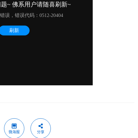
微海报
分享