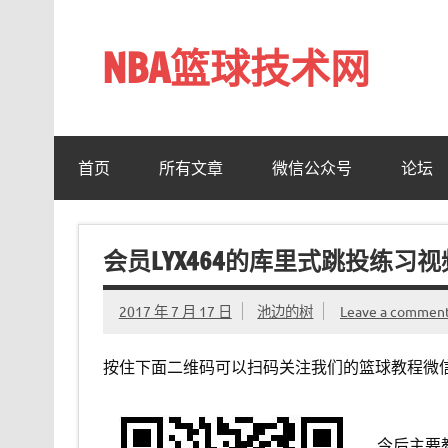
Skip
to
content
NBA篮球技术网
标准投篮技术教程 – 跳投 过人 防守 技巧分享 shotn
首页
所有文章
微信公众号
论坛
会员LYX464的库里式跳投练习视
2017 年 7 月 17 日
池边的树
Leave a commen
按住下面二维码可以扫码关注我们的篮球教程微
今后主要