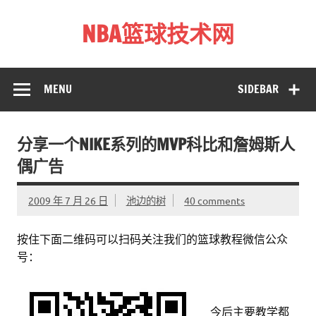
Skip
to
NBA篮球技术网
content
标准投篮技术教程 – 跳投 过人 防守 技巧分享 shotnba.com
MENU
SIDEBAR
分享一个NIKE系列的MVP科比和詹姆斯人
偶广告
2009 年 7 月 26 日
池边的树
40 comments
按住下面二维码可以扫码关注我们的篮球教程微信公众
号：
今后主要教学都