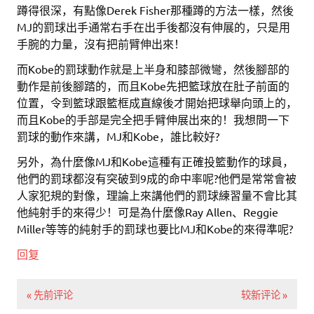
蹲得很深，有點像Derek Fisher那種蹲的方法一樣，然後
MJ的罰球出手通常右手在出手後都沒有伸展的，只是用
手腕的力量，沒有把前臂伸出來！
而Kobe的罰球動作就是上半身和膝部微彎，然後腳部的
動作是前後腳踏的，而且Kobe先把籃球放在肚子前面的
位置，令到籃球跟籃框成直線後才開始把球舉向頭上的，
而且Kobe的手部是完全把手臂伸展出來的！我想問一下
罰球的動作來講，MJ和Kobe，誰比較好?
另外，為什麼像MJ和Kobe這種有正確投籃動作的球員，
他們的罰球都沒有突破到9成的命中率呢?他們是常常會被
人家犯規的對像，理論上來講他們的罰球練習量不會比其
他純射手的來得少！可是為什麼像Ray Allen、Reggie
Miller等等的純射手的罰球也要比MJ和Kobe的來得準呢?
回复
« 先前评论
较新评论 »