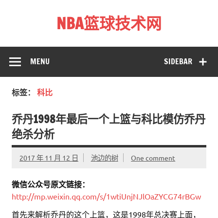
Skip
to
NBA篮球技术网
content
标准投篮技术教程 – 跳投 过人 防守 技巧分享 shotnba.com
MENU
SIDEBAR
标签：
科比
乔丹1998年最后一个上篮与科比模仿乔丹
绝杀分析
2017 年 11 月 12 日
池边的树
One comment
微信公众号原文链接：
http://mp.weixin.qq.com/s/1wtiUnjNJlOaZYCG74rBGw
首先来解析乔丹的这个上篮，这是1998年总决赛上面，