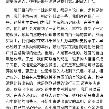
需要感谢的，往往是那些消磨过我们意志的敌人们”。
。。
我们目前整个全球的环境，都是言论自由，尤其是美
国。我们中国来说，相对的低调一些，我们往往保守一
些，这其实主要是因为我们国家的历史底蕴。在美国来
讲，他们是社会发展到了一定的程度，丰衣足食到了一定
的程度，顺其自然的开始追求这些自由平等的言论。然而
实际上，我们国家在这几千甚至几万年的历史传承中，早
已经过了很多类似的年代，最近的就在我们的清朝还有过
广开言路类似的做法。但是，人是有本性的，过度的自由
就是放纵。于是，我们可以看到现在，很多的人慢慢样成
了习惯，说话完全不会去顾虑，尤其是有些网站可以匿名
评论以后，更是让一些没事做的人找到了乐趣。不过，相
对应的，就会有人受到这种不负责任的言论的伤害。其中
近期比较出名的，就是刚刚过世的流行天王 迈克尔杰克
逊，以及《小鬼当家》的主角麦考利克金 ，我们可以看
到，在杰克逊死后，很多人开始忏悔，很多以前恶意诽谤
和中伤他的那些人，开始出来说出事实的真相，企图以此
来让自己的良心好受。而小鬼当家的主角麦考利克金更是