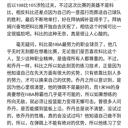
后以108比105涉险过关，不过这次比赛的英雄不是科
比，相反科比还差点因为自己的一意孤行而葬送自己球队
的胜利，最后不断地单打，好在拜纳姆补篮得手了。拜纳
姆兴奋地把科比推开独自去庆祝了，相信这个时候可比一
定很尴尬吧。科比的这种无奈，真是很让人心酸的。
。。
毫无疑问，科比是NBA最努力的职业球员了，他几
乎无时无刻都在想着比赛，无论我们是否喜欢科比这个
人，至少这种职业精神，是值得所有人都尊重的。不过，
和乔丹一样，科比之所以如此刻苦的练习技术，正是因为
他知道自己在先天方面有很大的劣势，只有依靠比别人多
的努力，才可以换来自己的优势。乔丹之所以意识到，是
因为他心里很清楚，他的弹跳不是最好的，而1米98的身
高要想在NBA称霸也几乎是不可能的，所以如果想练的
所向无敌，就必须让投篮能力变得无懈可击。曾很多人问
乔丹，是否能摸到篮板上沿，乔丹总是说不清楚，没试过
的，依乔丹的性格，真的会没试过吗？他知道自己做不到
的，所以，在弹跳上不能有绝对的优势，所以他练习了空