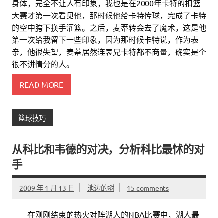
身体，完全不让人有印象，我也是在2000年卡特的扣篮
大赛才第一次看见他，那时候他给卡特传球，完成了卡特
的空中胯下换手灌篮。之后，麦蒂转会去了魔术，这是他
第一次给我留下一些印象，因为那时候卡特说，作为表
亲，他很失望，麦蒂居然连表兄卡特都不商量，确实是个
很不讲情分的人。
READ MORE
篮球技巧
从科比和韦德的对决，分析科比最怵的对
手
2009 年 1 月 13 日
池边的树
15 comments
。。
在刚刚结束的热火对阵湖人的NBA比赛中，湖人最