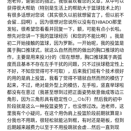
池老师，谢谢您的指正。我很喜欢看您的文章，从中可以
获得很大帮助（特别是生活上的帮助大于篮球技术上的）
有很多话想对您说（其实很久以前就想留言了，但以前不
会留…囧啊）。因为很想对您说所以没有在NBADO那里
发帖，很希望您看看并回复一下，额，可能有点小长啦。
想先对您讲一下我的篮球经历（和您的不能比啊）。我是
初二开始接触的篮球，因为罗斯。一开始呢，我的投篮是
属于胸口推球式，就这么自然而然的做出的胸口推球的动
作，主要是用来投3分的（现在想想，胸口推球属于高弧
度而且基本不存在左手干扰的问题，只不过扶球稳定性上
不好，不知您觉得可不可取），后来我们班有个技术很好
的用的是肩上投篮，我看了觉得不错就自然而然的模仿了
起来，不过，绝对是外型上的模仿，左手啦，竖直举球啦
都没有在意过（我甚至想到过把正面姿势故意做成等边三
角形，因为三角形具有稳定性⊙﹏⊙b汗）然后我的初中
阶段就是这么一种投篮姿势了，也没想过改。池老师，这
里我有个小疑问，在这个用伪肩上投篮阶段前期就算是3
分我也不用跳，很轻松就能沾到框，有时还是砸板，但到
后期越来越费力以至于不用投跳就会虚…然后一直到现