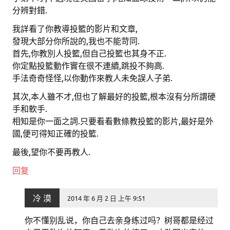
分辨對錯.
我詳看了你教導投籃的影片和文章,
發現大部分你所說的,我也不能苛同.
首先,你教別人投籃,但自己投籃也其身不正.
你定點投籃動作實在很不連續,跳投不夠高.
手法奇奇怪怪,以你動作來教人未免誤人子弟.
其次,本人雖不才,但也了解最好的投籃,根本沒有分所謂硬
手和軟手.
相知是你一面之詞.只要看看數條教投籃的影片,最好是外
國,便可得知正確的投籃.
最後,望你不要再教人.
回复
冷 漠
2014 年 6 月 2 日 上午 9:51
你不懂别乱说，你自己去亲身练过吗？树哥都是经过