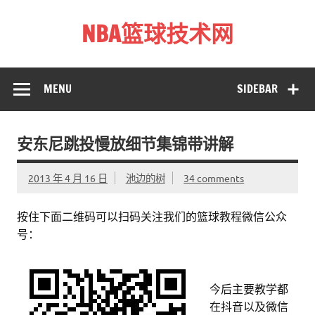
Skip
to
NBA篮球技术网
content
标准投篮技术教程 – 跳投 过人 防守 技巧分享 shotnba.com
MENU
SIDEBAR
安东尼跳投慢放细节集锦带讲解
2013 年 4 月 16 日
池边的树
34 comments
按住下面二维码可以扫码关注我们的篮球教程微信公众
号：
今后主要教学都
在抖音以及微信