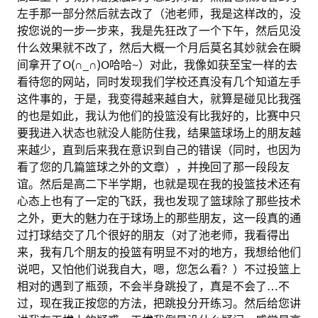
左手那一部分然后就去改了（池老师，我是这样改的，没
按您说的一步一步来，我是先狂改了一个下午，然后见没
什么效果就不改了，然后大概一个月后莫名其妙就会在瞬
间拿开了O(∩_∩)O哈哈~）对此，我像如获至宝一样的去
看待您的网站，同时发现我们学校还真没有几个知道左手
这件事的，于是，我变得越来越自大，就算是碰见比我强
的也是如此，我认为他们的投篮没有比我好的，比赛中只
要我进入状态也就没人能防住我，结果篮球场上的朋友越
来越少，直到后来我在意识到自己的错误（同时，也因为
看了您的几篇篮球之外的文章），并挽回了那一段段友
谊。然后是高二下半学期，也就是现在我的投篮技术还有
心态上也有了一定的飞跃，我也发现了篮球除了那些技术
之外，更大的魅力在于球场上的那些朋友，这一段真的通
过打球结交了几个很好的朋友（对了池老师，我看得出
来，我有几个朋友的投篮有明显不对的地方，我想给他们
说吧，又怕他们说我自大，嗯，您怎么看？）不过投篮上
相对的遇到了瓶颈，不会半身跳投了，真是不会了…不
过，现在我正按您的方法，把跳投分开练习。然后给您讲