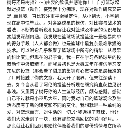
树哥还是树叔？～:)由衷的钦佩并感谢你！！自打篮球起
就对投篮（动作）姿势就十分痴迷，现在对动作研究又甚
是..而且我一直比较注重平衡稳定性，从小到大，小学到
现在高中快毕业。。对各路球星的模仿，对比赛与战术的
看法，不断的看听说和见解让我对篮球及本身的认识与探
索越发深刻内涵。我发现在篮球场就投篮这一最容易简单
的得分手段（人人都会做）也是篮球中最复杂最难掌握的
技术。可以说它几乎积聚了篮球场中所有的精华！从最早
的科比麦迪但现在的君子雷，我一直在学习各路球星的投
篮动作中汲取精华。而我最初也是大概去年在模仿学习安
东尼的投篮（那会看了甜瓜的集锦真心觉得这是最标准的
了）时接触了你的文章。我大开了眼界，但未往深读下
去。如今自从看了阿伦的投篮分析现在细究简直获益见识
非浅。又重阅了树哥你的人生篮球经历，颇有感慨。感觉
自己不过就是小巫见大巫，同时我对自己的篮球观念及生
活态度有了新的转变和不同的变化。我想就是一种单纯的
爱，对篮球而言、对生活的一切..让我选择了篮球，也让
我们大家走到了一块，还有那些充满回忆的瞬间岁月。。
那么就让我们回到那始终伴随着我们的那份感情与它所承