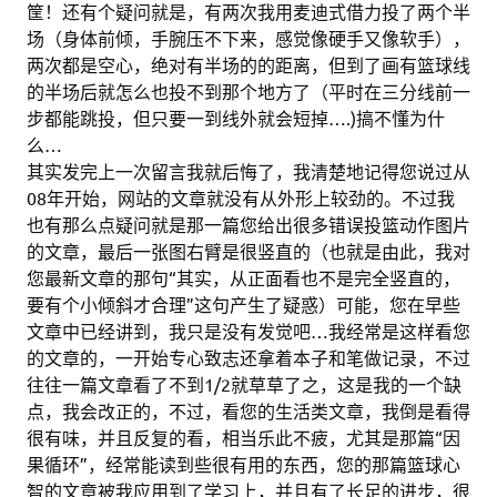
筐！还有个疑问就是，有两次我用麦迪式借力投了两个半
场（身体前倾，手腕压不下来，感觉像硬手又像软手），
两次都是空心，绝对有半场的的距离，但到了画有篮球线
的半场后就怎么也投不到那个地方了（平时在三分线前一
步都能跳投，但只要一到线外就会短掉….)搞不懂为什
么…
其实发完上一次留言我就后悔了，我清楚地记得您说过从
08年开始，网站的文章就没有从外形上较劲的。不过我
也有那么点疑问就是那一篇您给出很多错误投篮动作图片
的文章，最后一张图右臂是很竖直的（也就是由此，我对
您最新文章的那句“其实，从正面看也不是完全竖直的，
要有个小倾斜才合理”这句产生了疑惑）可能，您在早些
文章中已经讲到，我只是没有发觉吧…我经常是这样看您
的文章的，一开始专心致志还拿着本子和笔做记录，不过
往往一篇文章看了不到1/2就草草了之，这是我的一个缺
点，我会改正的，不过，看您的生活类文章，我倒是看得
很有味，并且反复的看，相当乐此不疲，尤其是那篇“因
果循环”，经常能读到些很有用的东西，您的那篇篮球心
智的文章被我应用到了学习上，并且有了长足的进步，很