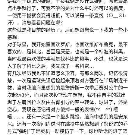
讲我在干拔上的疑惑，干拔我倒是没什么疑问，感觉最高
点出手就行了，可我不解的是为什么平时还可以的弧度，
一使用干拔就会变得超低，可以说是一条直线（⊙﹏⊙b
汗），请您看看问题在哪？
这些就是我目前的经历了。后面想跟您说一下我的一些小
感想：
对于球星，我开始蛮喜欢罗斯，也喜欢维斯布鲁克，最不
喜欢的…是科比，甚至是厌恶，也就是一个标准的科黑，
当时我最喜欢做的事就是找科比的糗事，不过，也就是深
入了解了科比之后，我又成了一名科密…
有几次经历我也不知道怎么形容，有那么两次，记忆很清
楚，一次是运球失误后捡起来顶着对方强行在半场附近干
拔，当时我脑海里想到的是詹姆斯一次季后赛对公牛的一
次超远3分，而且那次投篮现在想想，我不由自主的就出
现了左肩回拉以及由右臂引导的空中转体，球进了，还是
空心，我现在还记得对方傻掉一般的表情(*^__^*) 嘻
嘻……。还有一次是一个垫步跳投，脑海中想到的是安东
尼。还有一次夜间练球时在跳投中猛然想到了您说过的乔
丹式“弹射”于是灵机一动模仿了一下，球也听话的进了篮