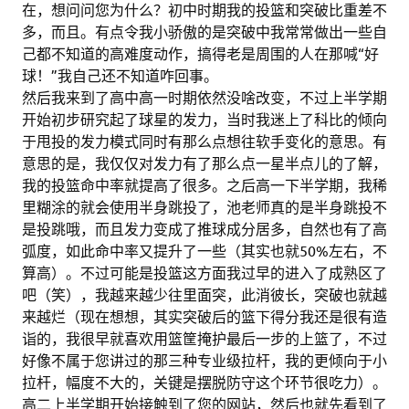
在，想问问您为什么？初中时期我的投篮和突破比重差不
多，而且。有点令我小骄傲的是突破中我常常做出一些自
己都不知道的高难度动作，搞得老是周围的人在那喊“好
球！”我自己还不知道咋回事。
然后我来到了高中高一时期依然没啥改变，不过上半学期
开始初步研究起了球星的发力，当时我迷上了科比的倾向
于甩投的发力模式同时有那么点想往软手变化的意思。有
意思的是，我仅仅对发力有了那么点一星半点儿的了解，
我的投篮命中率就提高了很多。之后高一下半学期，我稀
里糊涂的就会使用半身跳投了，池老师真的是半身跳投不
是投跳哦，而且发力变成了推球成分居多，自然也有了高
弧度，如此命中率又提升了一些（其实也就50%左右，不
算高）。不过可能是投篮这方面我过早的进入了成熟区了
吧（笑），我越来越少往里面突，此消彼长，突破也就越
来越烂（现在想想，其实突破后的篮下得分我还是很有造
诣的，我很早就喜欢用篮筐掩护最后一步的上篮了，不过
好像不属于您讲过的那三种专业级拉杆，我的更倾向于小
拉杆，幅度不大的，关键是摆脱防守这个环节很吃力）。
高二上半学期开始接触到了您的网站，然后也就先看到了