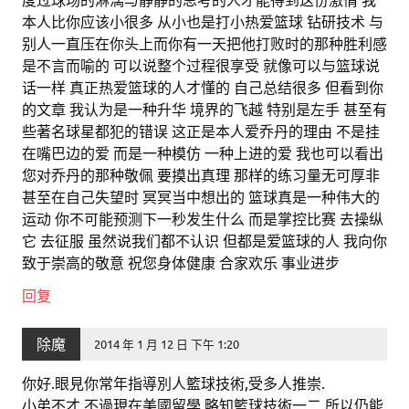
本人比你应该小很多 从小也是打小热爱篮球 钻研技术 与
别人一直压在你头上而你有一天把他打败时的那种胜利感
是不言而喻的 可以说整个过程很享受 就像可以与篮球说
话一样 真正热爱篮球的人才懂的 自己总结很多 但看到你
的文章 我认为是一种升华 境界的飞越 特别是左手 甚至有
些著名球星都犯的错误 这正是本人爱乔丹的理由 不是挂
在嘴巴边的爱 而是一种模仿 一种上进的爱 我也可以看出
您对乔丹的那种敬佩 要摸出真理 那样的练习量无可厚非
甚至在自己失望时 冥冥当中想出的 篮球真是一种伟大的
运动 你不可能预测下一秒发生什么 而是掌控比赛 去操纵
它 去征服 虽然说我们都不认识 但都是爱篮球的人 我向你
致于崇高的敬意 祝您身体健康 合家欢乐 事业进步
回复
除魔
2014 年 1 月 12 日 下午 1:20
你好.眼見你常年指導別人籃球技術,受多人推崇.
小弟不才,不過現在美國留學,略知籃球技術一二,所以仍能