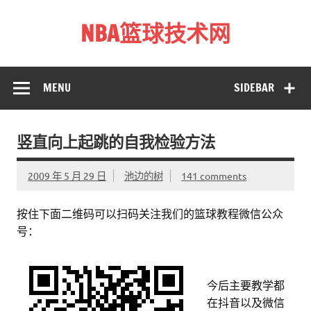
Skip
to
NBA篮球技术网
content
标准投篮技术教程 – 跳投 过人 防守 技巧分享 shotnba.com
MENU
SIDEBAR
竖直向上起跳的自我检验方法
2009 年 5 月 29 日
池边的树
141 comments
按住下面二维码可以扫码关注我们的篮球教程微信公众
号：
今后主要教学都
在抖音以及微信