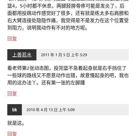
篮4，5小时都不休息，两腿胫腓骨疼可能是发炎了，后
面都用投跳动作感觉好了很多，还有就是练太多右肩膀和
右大臂连接处隐隐作痛，我觉得是不是发力在这个位置受
到阻力，说明我动作有不对的地方呢。
回复
上善若水
2011 年 1 月 5 日 上午 5:29
看老师第2张动态图，投完篮不急着起身就是右手挡住了
一些球的路线又不愿意动作出错，故意慢起身的吧，我也
用的这办法丫。还有第一张的左脚踵
回复
bk
2010 年 4 月 13 日 上午 5:09
就是这。
回复