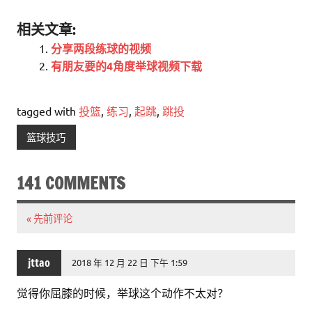
相关文章:
分享两段练球的视频
有朋友要的4角度举球视频下载
tagged with
投篮
,
练习
,
起跳
,
跳投
篮球技巧
141 COMMENTS
« 先前评论
jttao
2018 年 12 月 22 日 下午 1:59
觉得你屈膝的时候，举球这个动作不太对？