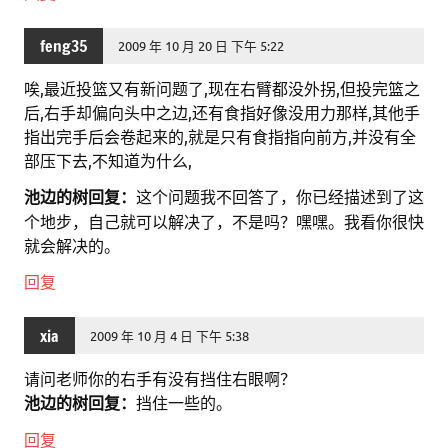
feng35
2009 年 10 月 20 日 下午 5:22
唉,最近投篮又有新问题了,现在右臂都没外拐,但投完篮之
后,右手却偏向头中之边,还有食指好像没用力那样,其他手
指出完手后会卷起来的,就是只有食指指向前方,并没有全
部压下去,不知道为什么,
池边的树回复：
这个问题我不回答了，你已经描述到了这
个地步，自己就可以解决了，不是吗？嘿嘿。我看你很快
就会解决的。
回复
xia
2009 年 10 月 4 日 下午 5:38
请问老师你的右手有没有挡住右眼啊？
池边的树回复：
挡住一些的。
回复