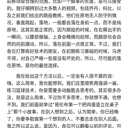
前移动是合理的范围，比如一个脚掌的长度，是可以接受
的。我仔细辨别过大多数人的视频，包括乔丹，科比，以
及之前我们给出的跳投教练，他们在原地无人防守的情
况，垂直跳起，落地，一般都会落在身前一点，而不是纯
原地，这其实是正常的，因为跳投的时候，在右臂出手的
一瞬间，以腰部做轴，上身会略微向前倾，而腿部也会自
然的向前摆动，所以，落在前面一点很正常。不过，我们
各位打算练好技术的朋友，在初期练习基础的时候，马虎
不得，对自己严格一些是没有坏处的，所以，尽可能的落
在原地，是你的最佳选择。
。。
我在给出这个方法以后，一定会有人很不屑的说：
嗨，这么简单，我也能想到。我们这里顺势再强调一遍，
练习篮球技术，你是需要多动脑筋去思考的，其实很多办
法，就是这么简单，不过你不多思考，你就想不通，也想
不到。我们前面就举过“哥伦布第一个把鸡蛋竖立在桌子
上”那个小故事，在别人想到之后，认为简单，你已经晚
了，你要争取做第一个想到的人，不要总走在别人后面。
我之所以这么说，是因为，各位可以翻看以前的评论，可