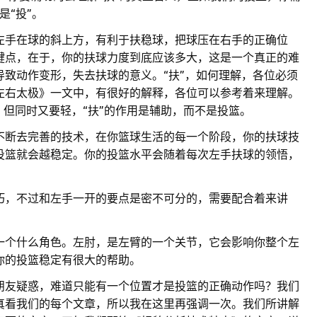
是“投”。
左手在球的斜上方，有利于扶稳球，把球压在右手的正确位
键点，在于，你的扶球力度到底应该多大，这是一个真正的难
致动作变形，失去扶球的意义。“扶”，如何理解，各位必须
左右太极》一文中，有很好的解释，各位可以参考着来理解。
，但同时又要轻，“扶”的作用是辅助，而不是投篮。
不断去完善的技术，在你篮球生活的每一个阶段，你的扶球技
投篮就会越稳定。你的投篮水平会随着每次左手扶球的领悟，
巧，不过和左手一开的要点是密不可分的，需要配合着来讲
一个什么角色。左肘，是左臂的一个关节，它会影响你整个左
你的投篮稳定有很大的帮助。
朋友疑惑，难道只能有一个位置才是投篮的正确动作吗？我们
真看我们的每个文章，所以我在这里再强调一次。我们所讲解