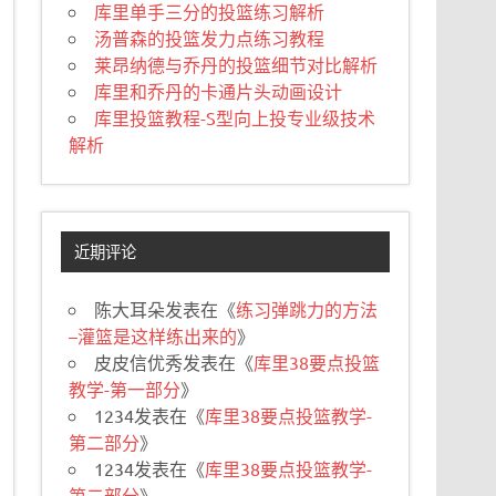
库里单手三分的投篮练习解析
汤普森的投篮发力点练习教程
莱昂纳德与乔丹的投篮细节对比解析
库里和乔丹的卡通片头动画设计
库里投篮教程-S型向上投专业级技术
解析
近期评论
陈大耳朵
发表在《
练习弹跳力的方法
–灌篮是这样练出来的
》
皮皮信优秀
发表在《
库里38要点投篮
教学-第一部分
》
1234
发表在《
库里38要点投篮教学-
第二部分
》
1234
发表在《
库里38要点投篮教学-
第二部分
》