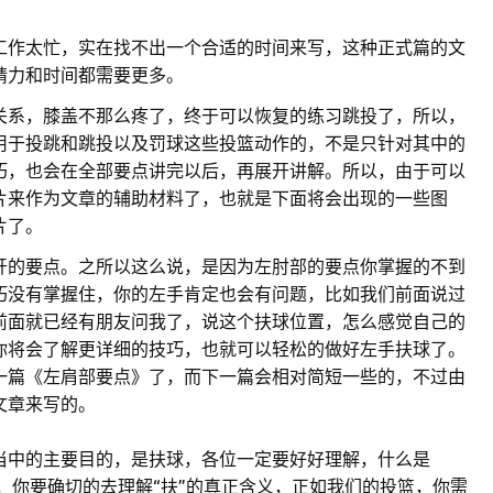
工作太忙，实在找不出一个合适的时间来写，这种正式篇的文
精力和时间都需要更多。
关系，膝盖不那么疼了，终于可以恢复的练习跳投了，所以，
用于投跳和跳投以及罚球这些投篮动作的，不是只针对其中的
巧，也会在全部要点讲完以后，再展开讲解。所以，由于可以
片来作为文章的辅助材料了，也就是下面将会出现的一些图
片了。
开的要点。之所以这么说，是因为左肘部的要点你掌握的不到
巧没有掌握住，你的左手肯定也会有问题，比如我们前面说过
前面就已经有朋友问我了，说这个扶球位置，怎么感觉自己的
你将会了解更详细的技巧，也就可以轻松的做好左手扶球了。
一篇《左肩部要点》了，而下一篇会相对简短一些的，不过由
文章来写的。
当中的主要目的，是扶球，各位一定要好好理解，什么是
而是扶，你要确切的去理解“扶”的真正含义，正如我们的投篮，你需