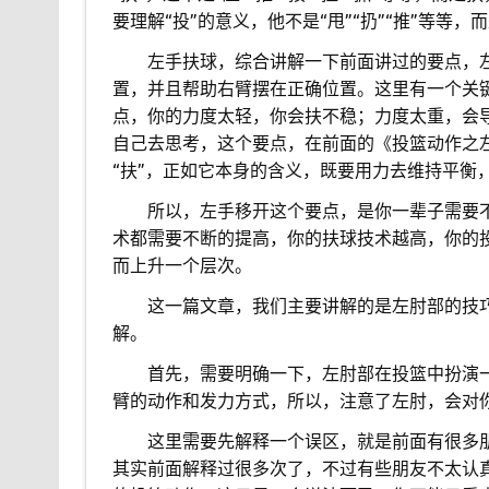
要理解“投”的意义，他不是“甩”“扔”“推”等等，而
。。
左手扶球，综合讲解一下前面讲过的要点，
置，并且帮助右臂摆在正确位置。这里有一个关
点，你的力度太轻，你会扶不稳；力度太重，会导
自己去思考，这个要点，在前面的《投篮动作之
“扶”，正如它本身的含义，既要用力去维持平衡
。。
所以，左手移开这个要点，是你一辈子需要
术都需要不断的提高，你的扶球技术越高，你的
而上升一个层次。
。。
这一篇文章，我们主要讲解的是左肘部的技
解。
。。
首先，需要明确一下，左肘部在投篮中扮演
臂的动作和发力方式，所以，注意了左肘，会对
。。
这里需要先解释一个误区，就是前面有很多
其实前面解释过很多次了，不过有些朋友不太认