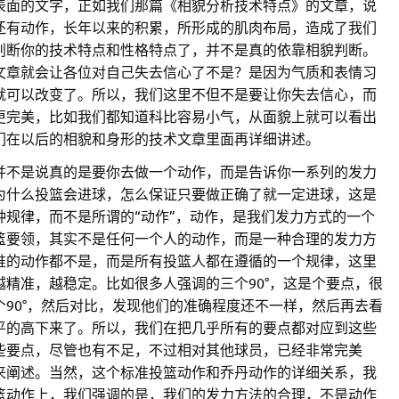
表面的文字，正如我们那篇《相貌分析技术特点》的文章，说
还有动作，长年以来的积累，所形成的肌肉布局，造成了我们
判断你的技术特点和性格特点了，并不是真的依靠相貌判断。
文章就会让各位对自己失去信心了不是？是因为气质和表情习
就可以改变了。所以，我们这里不但不是要让你失去信心，而
更完美，比如我们都知道科比容易小气，从面貌上就可以看出
们在以后的相貌和身形的技术文章里面再详细讲述。
并不是说真的是要你去做一个动作，而是告诉你一系列的发力
为什么投篮会进球，怎么保证只要做正确了就一定进球，这是
规律，而不是所谓的“动作”，动作，是我们发力方式的一个
篮要领，其实不是任何一个人的动作，而是一种合理的发力方
谁的动作都不是，而是所有投篮人都在遵循的一个规律，这里
精准，越稳定。比如很多人强调的三个90°，这是个要点，很
90°，然后对比，发现他们的准确程度还不一样，然后再去看
平的高下来了。所以，我们在把几乎所有的要点都对应到这些
些要点，尽管也有不足，不过相对其他球员，已经非常完美
来阐述。当然，这个标准投篮动作和乔丹动作的详细关系，我
篮动作上，我们强调的是，我们的发力方法的合理，不是动作