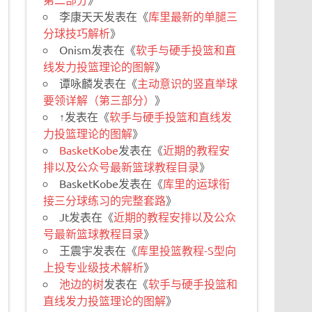
李康天天
发表在《
库里最新的单腿三
分球技巧解析
》
Onism
发表在《
软手与硬手投篮和直
线发力投篮理论的图解
》
谭咏麟
发表在《
主动意识的竖直举球
要领详解（第三部分）
》
↑
发表在《
软手与硬手投篮和直线发
力投篮理论的图解
》
BasketKobe
发表在《
近期的教程安
排以及公众号最新篮球教程目录
》
BasketKobe
发表在《
库里的运球衔
接三分球练习的完整套路
》
Jt
发表在《
近期的教程安排以及公众
号最新篮球教程目录
》
王震宇
发表在《
库里投篮教程-S型向
上投专业级技术解析
》
池边的树
发表在《
软手与硬手投篮和
直线发力投篮理论的图解
》