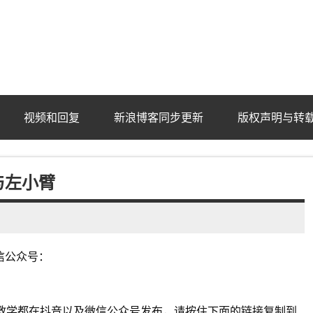
ba.com
视频和回复
新浪博客同步更新
版权声明与转
与左小臂
信公众号：
教学都在抖音以及微信公众号发布，请按住下面的链接复制到