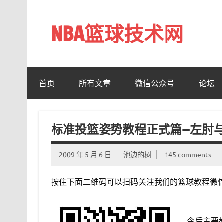
Skip
to
content
NBA篮球技术网
标准投篮技术教程 – 跳投 过人 防守 技巧分享 shotn
首页
所有文章
微信公众号
论坛
标准投篮姿势教程正式篇—左肘
2009 年 5 月 6 日
池边的树
145 comments
按住下面二维码可以扫码关注我们的篮球教程微
今后主要