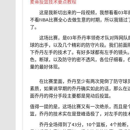
麦蒂投篮技术要点教程
。。
这是我新切出来的一段视频，我想看看03
不看NBA比赛全心去做生意的时期，所以我错
了。
。。
这场比赛，是03年乔丹率领奇才队对阵网
球的出手，以及几个精彩的防守片段。我们前面
下乔丹左手的技术了。有好多球都有左手的镜头
色，断球，以及防守的密不透风，各位仔细看，
量的最好体现。
。。
在比赛里面，乔丹至少有两次晃倒了防守球
素质，如果说早期的乔丹确实如此的话，那么在
面乔丹的得分手段主要都是晃动后投篮。
值得一提的是，这场比赛又有一次绝杀，而且是
篮，乔丹的技术实在是登峰造极了，对左手的技
。。
乔丹全场得到了43分，10个篮板，4个抢