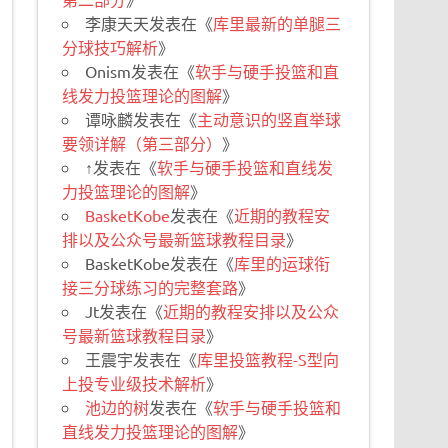
李康天天
发表在《
库里最新的单腿三
分球技巧解析
》
Onism
发表在《
软手与硬手投篮和直
线发力投篮理论的图解
》
谭咏麟
发表在《
主动意识的竖直举球
要领详解（第三部分）
》
↑
发表在《
软手与硬手投篮和直线发
力投篮理论的图解
》
BasketKobe
发表在《
近期的教程安
排以及公众号最新篮球教程目录
》
BasketKobe
发表在《
库里的运球衔
接三分球练习的完整套路
》
Jt
发表在《
近期的教程安排以及公众
号最新篮球教程目录
》
王震宇
发表在《
库里投篮教程-S型向
上投专业级技术解析
》
池边的树
发表在《
软手与硬手投篮和
直线发力投篮理论的图解
》