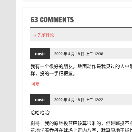
63 COMMENTS
« 先前评论
nosir
2009 年 4 月 18 日 上午 12:38
我有一个很好的朋友。地面动作是我见过的人中
样，投的一手粑粑篮。
回复
nosir
2009 年 4 月 18 日 上午 12:22
哈哈哈哈!
树哥：我的原地投篮应该算很准的，但是跳投不
意地学着乔丹在球场上走内八字，就算原地干拔