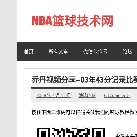
Skip
to
content
NBA篮球技术网
标准投篮技术教程 – 跳投 过人 防守 技巧分享 shotn
首页
所有文章
微信公众号
论坛
乔丹视频分享—03年43分记录比
2009 年 4 月 13 日
池边的树
63 comments
按住下面二维码可以扫码关注我们的篮球教程微
今后主要