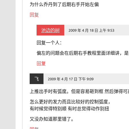
为什么乔丹到了后期右手开始左偏
回复
池边的树
2009 年 4 月 18 日 上午 9:53
回复一个人：
偏左的问题会在后期右手教程里面详细讲，是
回复
飞
2009 年 4 月 17 日 下午 9:09
上推出手时有弧度。但是容易砸到框 然后弹得可
怎么更好的发力而且比较好的控制弧度，
有时候觉得特别顺 有时总觉得动作别扭
又没办知道那里错了。
回复