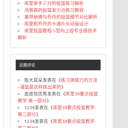
库里单手三分的投篮练习解析
汤普森的投篮发力点练习教程
莱昂纳德与乔丹的投篮细节对比解析
库里和乔丹的卡通片头动画设计
库里投篮教程-S型向上投专业级技术
解析
近期评论
陈大耳朵
发表在《
练习弹跳力的方法
–灌篮是这样练出来的
》
皮皮信优秀
发表在《
库里38要点投篮
教学-第一部分
》
1234
发表在《
库里38要点投篮教学-
第二部分
》
1234
发表在《
库里38要点投篮教学-
第二部分
》