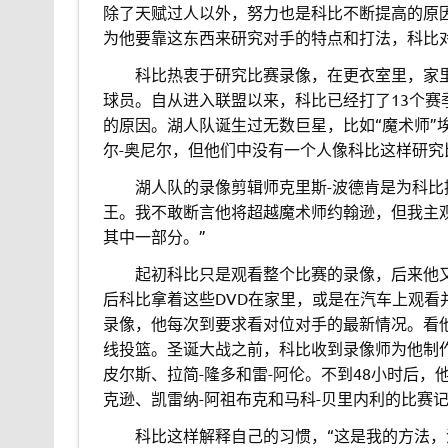
除了天赋过人以外，努力也是科比不断提高的原
为他要靠这东西来研究对手的特点和打法，科比
。。
科比热衷于研究比赛录像，在更衣室里，家
球员。自从进入联盟以来，科比已经打了13个
的原因。湖人队诞生过无数巨星，比如“魔术师”埃
尔-奥尼尔，但他们中没有一个人像科比这样研
。。
湖人队的录像剪辑师克里斯-波德肯是为科比
王。我不敢断言他将超越魔术师约翰逊，但我主
其中一部分。”
。。
起初科比只是观看整个比赛的录像，后来他
后科比拿着这些DVD在家里，或是在汽车上观看
录像，他每次到要求看对位对手的最新情况。看
线投篮。圣诞大战之前，科比收到录像师为他制作
皮尔斯、拉简-隆多和雷-阿伦。不到48小时后，
克逊、凯雷纳-阿祖布克和马科-贝里内利的比赛
。。
科比这样解释自己的习惯，“这是我的方法