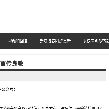
ba.com
视频和回复
新浪博客同步更新
版权声明与转
比言传身教
信公众号：
教学都在抖音以及微信公众号发布，请按住下面的链接复制到