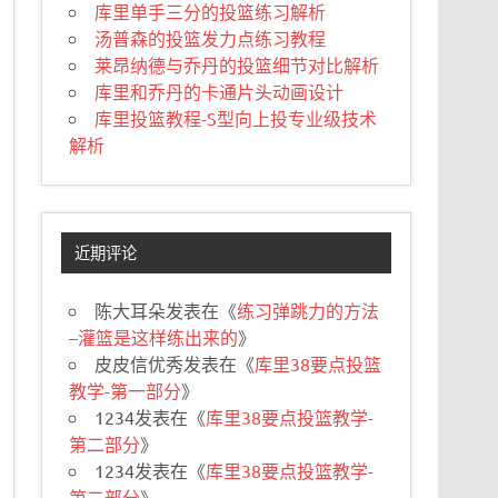
库里单手三分的投篮练习解析
汤普森的投篮发力点练习教程
莱昂纳德与乔丹的投篮细节对比解析
库里和乔丹的卡通片头动画设计
库里投篮教程-S型向上投专业级技术
解析
近期评论
陈大耳朵
发表在《
练习弹跳力的方法
–灌篮是这样练出来的
》
皮皮信优秀
发表在《
库里38要点投篮
教学-第一部分
》
1234
发表在《
库里38要点投篮教学-
第二部分
》
1234
发表在《
库里38要点投篮教学-
第二部分
》