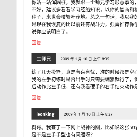
你站一站浑圆桩，我就跟一个师兄学习形意拳的
不好，建议多看看学习经络知识，以你的智商和
种子，来世会枝繁叶茂地。总之一句话，我以我
是现在我恢复的比以前还有战斗力，强雷推荐你学
说你应该明白了。
回复
二师兄
2009 年 1 月 10 日 上午 8:35
练了几天投篮，真是有喜有忧，准的时候都是空
我的左手初练时是否出手时只需要绷紧就行了，
后动作比左手低，还有我看硬手的右手结束动作
回复
leonking
2009 年 1 月 10 日 上午 8:27
树哥。我查了一下网上战神的图，比如说这张http://www.pt
是不是左手手型也有问题呀？