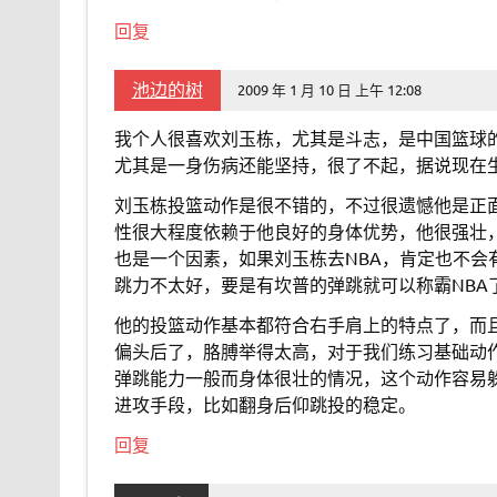
回复
池边的树
2009 年 1 月 10 日 上午 12:08
我个人很喜欢刘玉栋，尤其是斗志，是中国篮球
尤其是一身伤病还能坚持，很了不起，据说现在
刘玉栋投篮动作是很不错的，不过很遗憾他是正
性很大程度依赖于他良好的身体优势，他很强壮
也是一个因素，如果刘玉栋去NBA，肯定也不
跳力不太好，要是有坎普的弹跳就可以称霸NBA
他的投篮动作基本都符合右手肩上的特点了，而
偏头后了，胳膊举得太高，对于我们练习基础动
弹跳能力一般而身体很壮的情况，这个动作容易
进攻手段，比如翻身后仰跳投的稳定。
回复