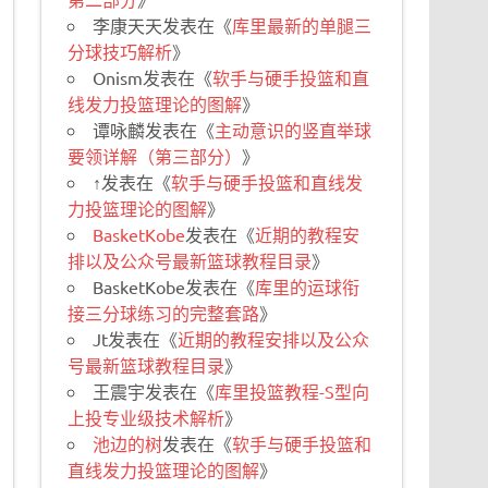
李康天天
发表在《
库里最新的单腿三
分球技巧解析
》
Onism
发表在《
软手与硬手投篮和直
线发力投篮理论的图解
》
谭咏麟
发表在《
主动意识的竖直举球
要领详解（第三部分）
》
↑
发表在《
软手与硬手投篮和直线发
力投篮理论的图解
》
BasketKobe
发表在《
近期的教程安
排以及公众号最新篮球教程目录
》
BasketKobe
发表在《
库里的运球衔
接三分球练习的完整套路
》
Jt
发表在《
近期的教程安排以及公众
号最新篮球教程目录
》
王震宇
发表在《
库里投篮教程-S型向
上投专业级技术解析
》
池边的树
发表在《
软手与硬手投篮和
直线发力投篮理论的图解
》