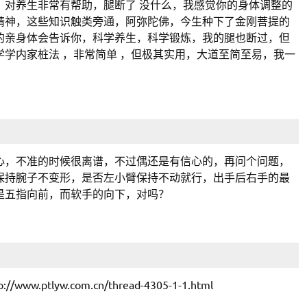
，对养生非常有帮助，腿断了 没什么，我感觉你的身体调整的
精神，这些知识触类旁通，阿弥陀佛，今生种下了金刚菩提的
的亲身体会告诉你，科学养生，科学锻炼，我的腿也断过，但
学内家桩法 ，非常简单 ，但极其实用，大道至简至易，我一
心，不准的时候很离谱，不过偶还是有信心的，再问个问题，
保持腕子不变形，是否左小臂保持不动就行，出手后右手的最
是五指向前，而软手的向下，对吗？
lyw.com.cn/thread-4305-1-1.html