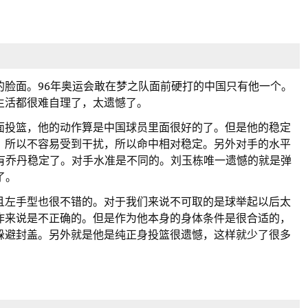
的脸面。96年奥运会敢在梦之队面前硬打的中国只有他一个。
生活都很难自理了，太遗憾了。
面投篮，他的动作算是中国球员里面很好的了。但是他的稳定
，所以不容易受到干扰，所以命中相对稳定。另外对手的水平
会有乔丹稳定了。对手水准是不同的。刘玉栋唯一遗憾的就是弹
了。
且左手型也很不错的。对于我们来说不可取的是球举起以后太
作来说是不正确的。但是作为他本身的身体条件是很合适的，
躲避封盖。另外就是他是纯正身投篮很遗憾，这样就少了很多