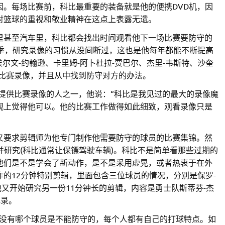
因。每场比赛前，科比最重要的装备就是他的便携DVD机，因
对篮球的重视和敬业精神在这点上表露无遗。
里甚至汽车里，科比都会找出时间观看他下一场比赛要防守的
赛季，研究录像的习惯从没间断过，这也是他每年都能不断提高
尔文-约翰逊、卡里姆-阿卜杜拉-贾巴尔、杰里-韦斯特、沙奎
究比赛录像，并且从中找到防守对方的办法。
提供比赛录像的人之一，他说：“科比是我见过的最大的录像魔
观上觉得他可以。他的比赛工作做得如此细致，观看录像只是
又要求剪辑师为他专门制作他需要防守的球员的比赛集锦。然
并研究(科比通常让保镖驾驶车辆)。科比不是简单看那些过期的
他们是不是学会了新动作，是不是采用虚晃，或者热衷于在外
的12分钟特别剪辑，里面包含三位球员的情况，分别是保罗-
他又开始研究另一份11分钟长的剪辑，内容是勇士队斯蒂芬-杰
记录。
，没有哪个球员是不能防守的，每个人都有自己的打球特点。如