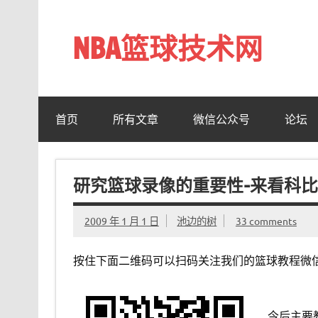
Skip
to
content
NBA篮球技术网
标准投篮技术教程 – 跳投 过人 防守 技巧分享 shotn
首页
所有文章
微信公众号
论坛
研究篮球录像的重要性–来看科
2009 年 1 月 1 日
池边的树
33 comments
按住下面二维码可以扫码关注我们的篮球教程微
今后主要