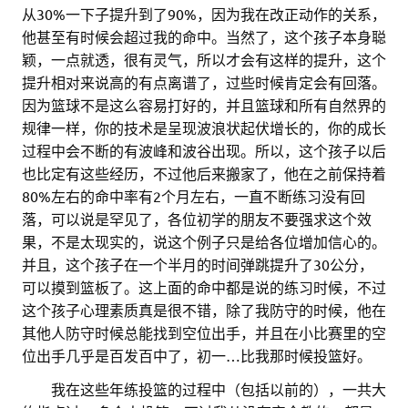
从30%一下子提升到了90%，因为我在改正动作的关系，
他甚至有时候会超过我的命中。当然了，这个孩子本身聪
颖，一点就透，很有灵气，所以才会有这样的提升，这个
提升相对来说高的有点离谱了，过些时候肯定会有回落。
因为篮球不是这么容易打好的，并且篮球和所有自然界的
规律一样，你的技术是呈现波浪状起伏增长的，你的成长
过程中会不断的有波峰和波谷出现。所以，这个孩子以后
也比定有这些经历，不过他后来搬家了，他在之前保持着
80%左右的命中率有2个月左右，一直不断练习没有回
落，可以说是罕见了，各位初学的朋友不要强求这个效
果，不是太现实的，说这个例子只是给各位增加信心的。
并且，这个孩子在一个半月的时间弹跳提升了30公分，
可以摸到篮板了。这上面的命中都是说的练习时候，不过
这个孩子心理素质真是很不错，除了我防守的时候，他在
其他人防守时候总能找到空位出手，并且在小比赛里的空
位出手几乎是百发百中了，初一…比我那时候投篮好。
。。
我在这些年练投篮的过程中（包括以前的），一共大