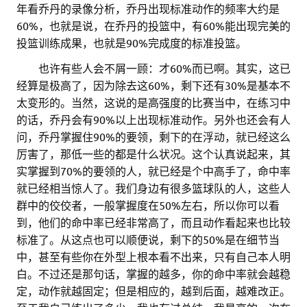
年看乔丹的录像分析，乔丹出现标准动作的频率大约是
60%，也就是说，在乔丹的投篮中，有60%能出现完美的
投篮训练成果，也就是90%完成度的标准投篮。
。。
也许有些人会不屑一顾：才60%而已啊。其实，这已
经算是极高了，因为除去这60%，剩下还有30%是基本不
太变形的。当然，这说的是高强度的比赛当中，在练习中
的话，乔丹会有90%以上出现标准动作。另外也还会有人
问，乔丹掌握住90%的要领，剩下的在浮动，就已经这么
厉害了，那低一些的都是什么状况。这个认真说起来，其
实掌握到70%的要领的人，就已经是个中高手了，命中率
就已经相当惊人了。我们身边有很多篮球队的人，这些人
群中的佼佼者，一般掌握度在50%左右，所以你可以看
到，他们的命中率已经非常高了，而且动作看起来也比较
标准了。从这点也可以顺便说，剩下的50%是在细节当
中，甚至有些你在外型上根本看不出来，只有自己本人明
白。不过还是那句话，掌握的越多，你的命中率就会越稳
定，动作就越固定；但是相应的，越到后面，越难改正。