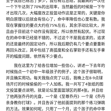
至于我自己练出了多少，我也有过总结，我最高的一次在
一个下午达到了70%的出现率，当然最低的时候是一下午
才出现几次，大幅度改正投篮动作这是正常的，关键是你
明白原理以后就会有信心了，命中率降低也心里有数。我
现在掌握住的要点大约在75%左右，其余浮动比较大，并
且由于目前这个动作没有固定，所以依然有起伏。不过现
在的命中率已经是不错的，不过这个不是我追求的，追求
的还是最终的固定动作，所以我后期仍有几个要点要重新
再回头改正，其中包括了高弧度和全右掌软手还有左手拿
开的幅度问题，依然有不少要点。
。。
我在这里为了给各位增加一些信心，讲述一下去年的
时候指点一个初中一年级孩子的例子，这个孩子很聪明，
并且确实用功。每天我指点完了以后，我晚上在8-9点球
场开灯的时候偷偷的一个人加练。我一共写了4张纸的图
文投篮要点说明，就是论坛里面篮球区的那4张。并且给
了他两张乔丹的光盘，一个是《至尊乔丹》一个是《乔丹
亲身教你打球》。并且告诉了他前面提到的那个练习弹跳
的方法。效果如何呢，只用了一个月，这个孩子的命中率