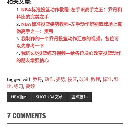
相关文章:
NBA标准投篮动作教程–左手识高手之五：乔丹和
科比的完美左手
NBA标准投篮姿势教程–左手动作辨别篮球场上真
伪高手之一：麦蒂
我制作的一个乔丹投篮动作汇总的视频，各位可
以先参考一下
我的5段投篮练习视频—给各位决心改变投篮动作
的朋友增强信心
tagged with
乔丹
,
动作
,
姿势
,
投篮
,
改进
,
教程
,
标准
,
科
比
,
练习
,
要领
NBA新闻
SHOTNBA文章
篮球技巧
7 COMMENTS