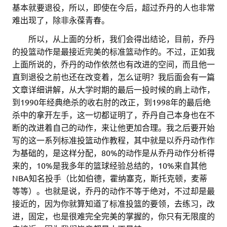
基本就要退役，所以，即使在今后，超过乔丹的人也非常
难出现了，除非永葆青春。
。。
所以，从上面的分析，我们会得出结论，目前，乔丹
的投篮动作是最接近完美的标准篮动作的。不过，正如我
上面所说的，乔丹的动作依然也有改进的空间，而且他一
直到退役之前也还在改变着，怎么证明？我后面会有一篇
文章详细讲解，从大学时期的最后一投时候的肩上动作，
到1990年经典绝杀的收右肘的改正，到1998年的最后绝
杀中的拿开左手，这一切都证明了，乔丹自己本身也在不
断的改进着自己的动作，来让他更加合理。我之后要开始
写的这一系列标准投篮动作教程，其中就是以乔丹动作作
为基础的，是这样分配，80%的动作是从乔丹动作分析得
来的，10%是我多年的篮球经验总结的，10%来自其他
NBA知名投手（比如伯德，霍纳塞克，斯托克顿，麦蒂
等等）。也就是说，乔丹的动作不等于绝对，不过却是最
接近的，因为你就算知道了标准投篮的要领，去练习，改
进，固定，也是很难完全完美的掌握的，你只有无限度的