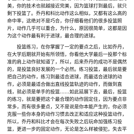
美，你的技术也就越接近完美，因为篮球打到最后，就只
剩下投篮了。乔丹和科比动作这么相似，又都有这么高的
命中率，这绝对不是巧合，你仔细看他们的很多投篮照
片，动作几乎可以重合，为什么，原因很简单，这都是因
为这个动作最有利于进球，最合理的进球。
。。
投篮练习，在你掌握了一定的要点之后，比如乔丹，
在大学后期就开始有所领悟，你看他大学最后一投那个标
准的肩上动作就知道了，所以，后来乔丹的成功不是偶然
的，是投篮良好发展的一个必然。练习投篮，最后就是要
把自己的动作，练习到最适合进球，而最适合进球的动
作，必须是最适合做出直线投篮轨迹的动作，而做到直
线，就必须是单手的投篮……如此延展下去，最后，投篮
的练习，就是要把这个最合理的动作固定住，因为要点非
常多，而有很多要点，又不是说是你本能产生的，你必须
克服一些你本身的动作习惯去改正和适应这种投篮动作，
所以，乔丹和科比才会在每次失败之后玩命加强练习投
篮，更进一步的固定动作，无论是怎么样被侵犯，失去平