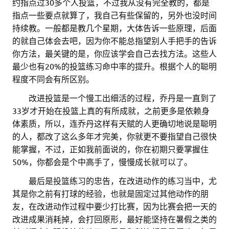
约指点过30多个人投篮，不过我从没有完全教的，都是
指点一些要点就算了，我自己有些保留的，另外也没时间
持续教。一般都是教几个星期，大体告诉一些原理，后面
的就自己体会去吧，因为你不能总指望别人手把手的告诉
你方法，最关键的是，你应该学会自己去找方法。这些人
最少也有20%的投篮练习命中率的提升。根据个人的聪明
程度不同会有所区别。
。。
改进投篮是一个慢工出细活的过程，乔丹是一直到了
33岁才开始在投篮上真的有所成就，之前更多是依赖身
体素质，所以，连乔丹这样有天赋的人更确切地说是聪明
的人，都改了这么多年才完美，你就更不要指望自己很快
能掌握，不过，正如我前面说的，你在初期只要掌握住
50%，你都会是个中高手了，慢慢成长就可以了。
。。
最后是投篮练习的忠告，在改进动作的练习当中，尤
其是你之前有打球的经验，也就是固定过其他动作的朋
友，在改进动作过程中要少打比赛，因为比赛会把一天的
改进成果消耗掉，会打回原形，最好能坚持在暑假之类的