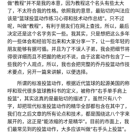
做“教程”并不是我的本意，因为教程这个名头有些太大
了，不太符合我的性格。依照我的意思，最贴切的叫法应
该是“篮球投篮动作练习心得和技术动作总结”。只不过
呢，叫做“教程”，有利于朋友们在网上查找，所以，最后
决定还是这个名字务实一些。我其实，只是想把这么多年
的一些体会和经验写出来和大家分享一下，让一些年轻的
朋友能够有据可循。并且为了不误人子弟，我会把细节将
得很详细而且不把握的绝对不说，由于这套动作包含了一
些我的个人观点，所以，我也会把完整的乔丹投篮动作技
术要点，另开一篇来讲解，以便选择。
。。
所谓的标准投篮动作，根据近代篮球的起源美国的称
呼和现代很多篮球教科书的定义，被称作“右手单手肩上
投篮”，其实这真的是最贴切的描述了，虽然只有八个
字，却把现代标准投篮动作的精华全部都包含在其中了，
我们在之后文章的所有论点和技术，都是围绕这八个字来
展开的，这正是“能浓缩的才是精华”。目前的市面上，我
们最常见到的投篮动作，大多应该叫做“右手头上投篮”。