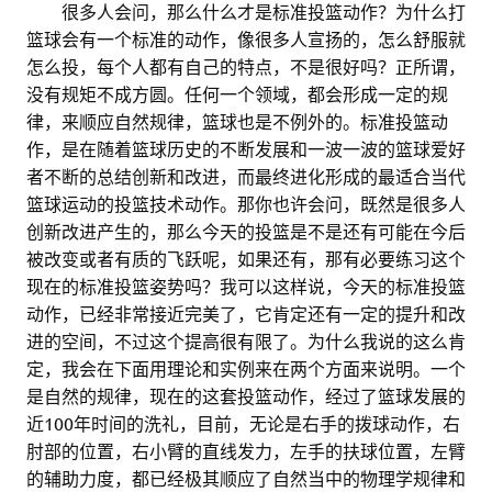
。。
很多人会问，那么什么才是标准投篮动作？为什么打
篮球会有一个标准的动作，像很多人宣扬的，怎么舒服就
怎么投，每个人都有自己的特点，不是很好吗？正所谓，
没有规矩不成方圆。任何一个领域，都会形成一定的规
律，来顺应自然规律，篮球也是不例外的。标准投篮动
作，是在随着篮球历史的不断发展和一波一波的篮球爱好
者不断的总结创新和改进，而最终进化形成的最适合当代
篮球运动的投篮技术动作。那你也许会问，既然是很多人
创新改进产生的，那么今天的投篮是不是还有可能在今后
被改变或者有质的飞跃呢，如果还有，那有必要练习这个
现在的标准投篮姿势吗？我可以这样说，今天的标准投篮
动作，已经非常接近完美了，它肯定还有一定的提升和改
进的空间，不过这个提高很有限了。为什么我说的这么肯
定，我会在下面用理论和实例来在两个方面来说明。一个
是自然的规律，现在的这套投篮动作，经过了篮球发展的
近100年时间的洗礼，目前，无论是右手的拨球动作，右
肘部的位置，右小臂的直线发力，左手的扶球位置，左臂
的辅助力度，都已经极其顺应了自然当中的物理学规律和