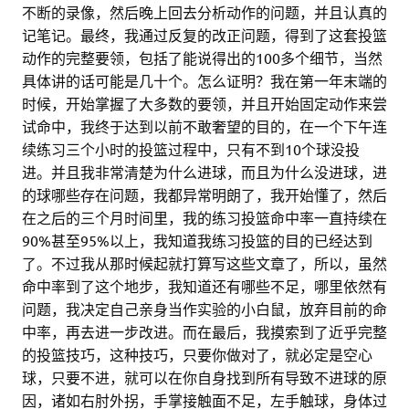
不断的录像，然后晚上回去分析动作的问题，并且认真的
记笔记。最终，我通过反复的改正问题，得到了这套投篮
动作的完整要领，包括了能说得出的100多个细节，当然
具体讲的话可能是几十个。怎么证明？我在第一年末端的
时候，开始掌握了大多数的要领，并且开始固定动作来尝
试命中，我终于达到以前不敢奢望的目的，在一个下午连
续练习三个小时的投篮过程中，只有不到10个球没投
进。并且我非常清楚为什么进球，而且为什么没进球，进
的球哪些存在问题，我都异常明朗了，我开始懂了，然后
在之后的三个月时间里，我的练习投篮命中率一直持续在
90%甚至95%以上，我知道我练习投篮的目的已经达到
了。不过我从那时候起就打算写这些文章了，所以，虽然
命中率到了这个地步，我知道还有哪些不足，哪里依然有
问题，我决定自己亲身当作实验的小白鼠，放弃目前的命
中率，再去进一步改进。而在最后，我摸索到了近乎完整
的投篮技巧，这种技巧，只要你做对了，就必定是空心
球，只要不进，就可以在你自身找到所有导致不进球的原
因，诸如右肘外拐，手掌接触面不足，左手触球，身体过