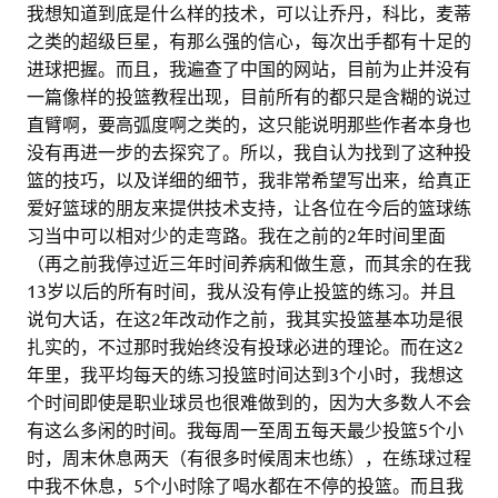
我想知道到底是什么样的技术，可以让乔丹，科比，麦蒂
之类的超级巨星，有那么强的信心，每次出手都有十足的
进球把握。而且，我遍查了中国的网站，目前为止并没有
一篇像样的投篮教程出现，目前所有的都只是含糊的说过
直臂啊，要高弧度啊之类的，这只能说明那些作者本身也
没有再进一步的去探究了。所以，我自认为找到了这种投
篮的技巧，以及详细的细节，我非常希望写出来，给真正
爱好篮球的朋友来提供技术支持，让各位在今后的篮球练
习当中可以相对少的走弯路。我在之前的2年时间里面
（再之前我停过近三年时间养病和做生意，而其余的在我
13岁以后的所有时间，我从没有停止投篮的练习。并且
说句大话，在这2年改动作之前，我其实投篮基本功是很
扎实的，不过那时我始终没有投球必进的理论。而在这2
年里，我平均每天的练习投篮时间达到3个小时，我想这
个时间即使是职业球员也很难做到的，因为大多数人不会
有这么多闲的时间。我每周一至周五每天最少投篮5个小
时，周末休息两天（有很多时候周末也练），在练球过程
中我不休息，5个小时除了喝水都在不停的投篮。而且我