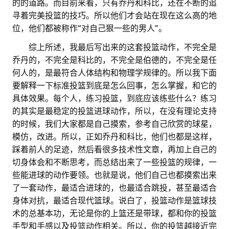
的的道路。而目前来看，只有乔丹和科比，还在不断的追
寻着完美投篮的技巧。所以他们才会站在现在这么高的地
位，他们都被称作“对自己狠一些的男人”。
。。
综上所述，我最后写出来的这套投篮动作，不完全是
乔丹的，不完全是科比的，不完全是伯德的，不完全是任
何人的，是最符合人体结构和物理学规律的。所以我下面
要解释一下标准投篮到底是怎么回事，怎么掌握，和它的
具体效果。每个人，练习投篮，到底应该练些什么？练习
的其实是最稳定的投篮进球动作，所以，在没有理论支持
的时候，我们大家都是自己摸索，参考自己欣赏的球星，
模仿，改进。所以，正如乔丹和科比，他们也都是这样，
踩着前人的足迹，然后看很多技术性文章，再加上自己的
切身体会和不断思考，而总结出来了一些投篮的规律，一
些能进球的动作要领。也就是说，他们自己也都摸索出来
了一套动作，最适合进球的，也最适合跳投，甚至最适合
身体对抗，最适合现代篮球。说白了，投篮动作是篮球技
术的总基本功，无论是你的上篮还是带球，都和你的投篮
手型和手感以及投篮动作相关。所以，你的投篮越接近完