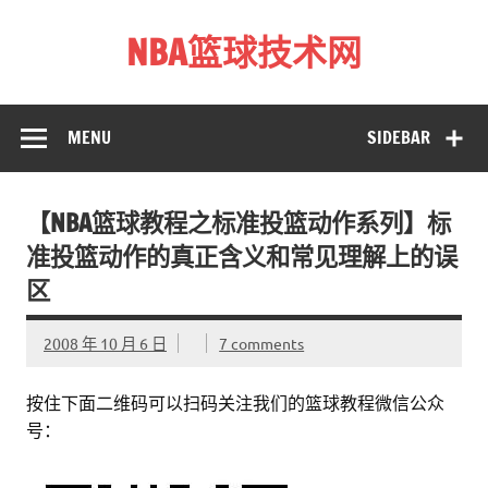
Skip
to
NBA篮球技术网
content
标准投篮技术教程 – 跳投 过人 防守 技巧分享 shotnba.com
MENU
SIDEBAR
【NBA篮球教程之标准投篮动作系列】标
准投篮动作的真正含义和常见理解上的误
区
2008 年 10 月 6 日
7 comments
按住下面二维码可以扫码关注我们的篮球教程微信公众
号：