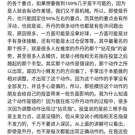
的各个要点，如果想要做到100%几乎是不可能的，因为
是人就会有动作差错，我们又不是机械。所以，即使是乔
丹，也只能固定住90%左右的要点，而其他的要点会有所
浮动，也就是说，乔丹的很多动作也都是有些许问题出
现，原因很多，一方面可能是没拿好球，一方面可能是对
手有身体接触，还有可能是太过仓促等等。其中最著名的
那个例子，就是很多人在推崇的乔丹的那个“拈花指”的姿
势，甚至很多人去模仿，就是小拇指和无名指在投篮之后
翘起的那个手型。其实那个动作是错误的，那个动作之所
以出现，是因为小臂发力的方向偏了，手掌出于本能做的
相对调整，才出现了这个动作。因为这个动作的手掌没有
全部发力，并且手心是偏的，所以，那些模仿这个动作的
朋友会给自己的投篮带来一些负面影响的。我为什么知道
这个动作是错的？因为我在练习乔丹动作的过程中，很多
次因为调整动作出现过“拈花指”。投篮说的是前三根手指
是主发力点，这是没错的，但从来没说小拇指和无名指是
不发力的，千万不要进入误区。从上面的讲解可以看出，
即使是乔丹，也不是每次都能出现正确动作的。在我这些