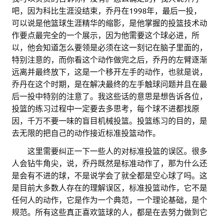
吧，因为科比生涯没结束，乔丹在1998年，最后一投，
可以说是他篮球生涯精华的缩影，是他掌握的投篮技术动
作要点最完全的一个展示，因为他需要这个球必进，所
以，他会知道怎么要领是必须在这一刻记在脑子里面的，
特别注意的，而你看这个动作做完之后，乔丹的左臂逐渐
远离并最终放下，这是一个移开左手的动作，也就是说，
乔丹在这个时期，是在解决最终的左手触球问题并且在最
后一投中特别的注意了。我这些话的意思是想告诉各位，
投篮的练习过程中一定要去多思考，每个球不进都找原
因，千万不要一味的盲目机械投篮。投篮练习的目的，是
去无限的把自己的动作接近标准投篮动作。
。。
这里需要纠正一下一些人的对标准投篮的误区。很多
人会钻牛角尖，说，乔丹既然是标准动作了，那为什么还
是会有不进的球，不是说学会了就全都是空心球了吗。这
是目前大多数人存在的理解误区，标准投篮动作，它不是
任何人的动作，它是作为一个典范，一个理论基础，是个
规范。所有这些真正喜欢篮球的人，都是在去努力做到它