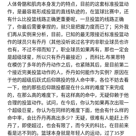
人体骨骼和肌肉本身发力的特点，目前的这套标准投篮动
作，是最容易形成投篮的直线轨迹的，在篮球比赛中，还
有什么比投篮线路正确更重要呢，一旦投篮的线路正确
了，你最后需要拿捏的，就只是把握力度而已了；另外我
们再从实例来分析，目前，已知的最无限接近标准投篮动
作的球员只有乔丹（其他没听说过名字的非职业球员也许
也有，不过不得而知了，职业球员如果再有，那也一定会
是超级球星，所以只有乔丹最接近），而科比.布莱恩特
在模仿了多年的乔丹动作之后，也紧随其后，是目前第二
个接近完美投篮动作的人，乔丹如何能作为实例？原因在
于他的超级后跃式后仰跳投的惊人命中率，各位不妨去看
一下，他的那些后仰跳投都是在什么样的难度下来完成
的，在那么高的难度下，有这样高的命中，无疑仰赖于他
合理的投篮动作。试问，在今后，你认为如果再次出现一
个超级巨星，你认为在同样的难度下面，他会有什么样的
命中率，会比乔丹再高出多少？无疑，很难有人能赶上乔
丹了，即使超过，也会有限了，而今天的科比，在目前来
看是达不到的。篮球本身就是年轻人的运动，过了35岁