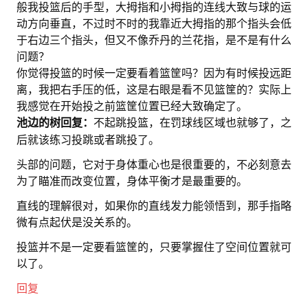
般我投篮后的手型，大拇指和小拇指的连线大致与球的运
动方向垂直，不过时不时的我靠近大拇指的那个指头会低
于右边三个指头，但又不像乔丹的兰花指，是不是有什么
问题？
你觉得投篮的时候一定要看着篮筐吗？因为有时候投远距
离，我把右手压的低，这是右眼是看不见篮筐的？实际上
我感觉在开始投之前篮筐位置已经大致确定了。
池边的树回复：
不起跳投篮，在罚球线区域也就够了，之
后就该练习投跳或者跳投了。
头部的问题，它对于身体重心也是很重要的，不必刻意去
为了瞄准而改变位置，身体平衡才是最重要的。
直线的理解很对，如果你的直线发力能领悟到，那手指略
微有点起伏是没关系的。
投篮并不是一定要看篮筐的，只要掌握住了空间位置就可
以了。
回复