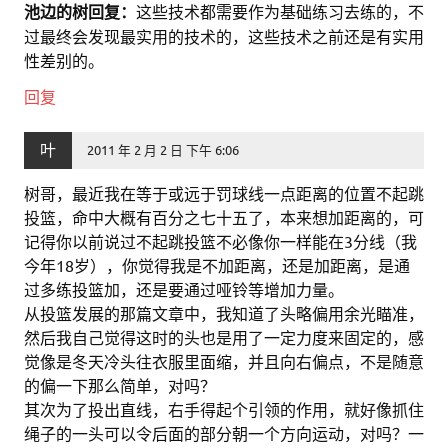
池边的树回复：
这些技术都需要作为基础练习去练的，不
过最终会发现最实用的技术的，这些技术之前还是有实用
性差别的。
回复
叶
2011 年 2 月 2 日 下午 6:06
树哥，最近我在等于或远于罚球线一点距离的位置不起跳
投篮，命中大概有百分之七十五了，本来想加距离的，可
记得你以前说过不起跳投篮不必像你一样能在3分线（我
今年18岁），你觉得我是不加距离，还是加距离，是通
过多练投篮加，还是要通过哑铃等增加力量。
从投篮发展的那篇文章中，我知道了头略偏用余光瞄准，
然后我自己觉得这时的头也是用了一定力度来固定的，感
觉像是冬天冷头往衣服里面缩，并且向右偏点，不是随意
的偏一下那么简单，对吗？
其次为了投出直线，右手得起个引领的作用，就好像抓住
绳子的一头可以令后面的部分朝一个方向运动，对吗？一