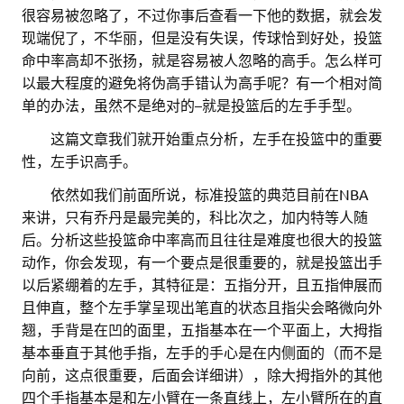
很容易被忽略了，不过你事后查看一下他的数据，就会发
现端倪了，不华丽，但是没有失误，传球恰到好处，投篮
命中率高却不张扬，就是容易被人忽略的高手。怎么样可
以最大程度的避免将伪高手错认为高手呢？有一个相对简
单的办法，虽然不是绝对的–就是投篮后的左手手型。
。。
这篇文章我们就开始重点分析，左手在投篮中的重要
性，左手识高手。
。。
依然如我们前面所说，标准投篮的典范目前在NBA
来讲，只有乔丹是最完美的，科比次之，加内特等人随
后。分析这些投篮命中率高而且往往是难度也很大的投篮
动作，你会发现，有一个要点是很重要的，就是投篮出手
以后紧绷着的左手，其特征是：五指分开，且五指伸展而
且伸直，整个左手掌呈现出笔直的状态且指尖会略微向外
翘，手背是在凹的面里，五指基本在一个平面上，大拇指
基本垂直于其他手指，左手的手心是在内侧面的（而不是
向前，这点很重要，后面会详细讲），除大拇指外的其他
四个手指基本是和左小臂在一条直线上，左小臂所在的直