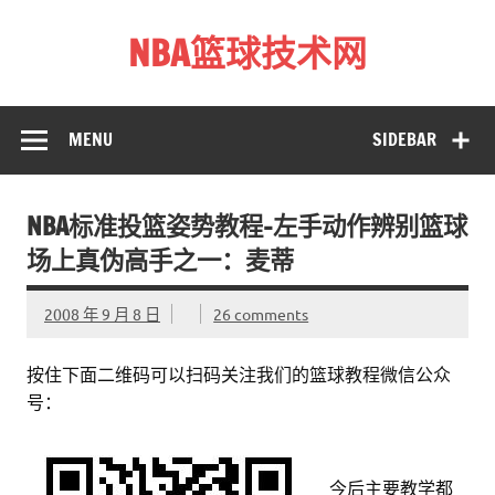
Skip
to
NBA篮球技术网
content
标准投篮技术教程 – 跳投 过人 防守 技巧分享 shotnba.com
MENU
SIDEBAR
NBA标准投篮姿势教程–左手动作辨别篮球
场上真伪高手之一：麦蒂
2008 年 9 月 8 日
26 comments
按住下面二维码可以扫码关注我们的篮球教程微信公众
号：
今后主要教学都