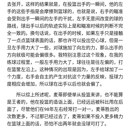
去张开，这样的结果就是，在投篮出手的一瞬间，他的左
手的这些手指是会摩擦到篮球的，也就是说，右手的瞄准
会受到出手一瞬间的左手的干扰，左手无意间改变的球的
路线，球出手以后的轨迹实际上是和瞄准时候的判断不完
全一致的。换句话说，在出手的时候，如果左手只是接触
了一点点篮球表面的话，那也许可以投出空心球，但是一
旦左手用力大了一些，对球施加了向左的力，那么出手的
方向就极可能会偏很多。我特别注意过这个现象，在我的
练球过程里，一般左手用力大了，球往往是往左偏的，打
在篮筐左沿上。这种情况的出现是因为，左手给球加了一
个力度，右手会自主的产生对抗这个力量的反映，投球力
度相应会增加，所以球在出手以后也就会偏了。
。。
所以综上所述呢，麦蒂即使单从投篮来讲，也不能算
是王者的，他在投篮的造诣上面，已经远远被科比甩在后
面了，尽管他们在98年左右经常打一对一，麦蒂胜出的
次数更多，不过那已经过去了，麦蒂如果不投入更多精力
在篮球上面的话，恐怕不出两年就会没球可打了。