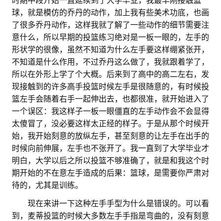
球，就是模仿的乔丹的动作，加上我有些美术功底，也画
了很多乔丹动作，这样我就了解了一些动作的细节需要注
意什么，所以早期的投篮练习绝对是一板一眼的，左手的
形状学的很像，虽然不知道为什么左手要这样绷紧张开，
不知道是什么作用，不过乔丹这么做了，我就跟着学了，
所以在外形上学了个大概。后来到了高中的高二左右，发
现接触到的许多高手投篮时候左手是很随意的，有时候投
篮左手会随着右手一起伸出去，也都很准，就开始进入了
一个误区：我这样子一板一眼僵直的左手动作会不会显得
太傻冒了，没必要这样太正经的样子。于是从那个时候开
始，我开始刻意的放纵左手，甚至刻意的让左手在出手的
时候向前伸展，左手也不张开了。我一直到了大学毕业才
明白，大学以后之所以投篮不够准确了，就是和我这个时
期开始的不在意左手造成的后果：篮球，是需要你严肃对
待的，尤其是训练。
。。
现在来讲一下这种左手手型为什么是错误的。可以看
到，麦蒂投篮的时候大多数左手手指是弯曲的，没有刻意