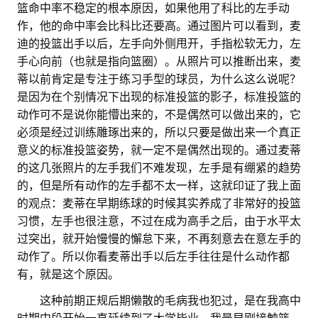
篮命中率不稳定的根本原因，如果他用了科比的左手动
作，他的命中率会比科比还要高。通过图片可以看到，麦
迪的投篮出手以后，左手向外侧甩开，手指松软无力，左
手心向前（也就是指向篮圈）。从照片可以推断出来，麦
蒂以前肯定是专注于练习手型的球员，为什么这么说呢？
是因为在个别情况下出现的标准投篮的影子，标准投篮的
动作可不是说你能懵出来的，不是偶然可以做出来的，它
必须是经过训练雕琢出来的，所以只要是做出来一个真正
意义的标准投篮姿势，就一定不是偶然出现的。通过麦蒂
的这几张照片的左手我们不难发现，左手是有绷紧的趋势
的，但是所有动作的左手都不太一样，这就印证了我上面
的观点：麦蒂在早期练球的时候其实养成了非常好的投篮
习惯，左手也很注意，不过在成为高手之后，由于水平太
过突出，就开始慢慢的懈怠下来，不再刻意去在意左手的
动作了。所以你看麦蒂出手以后左手往往是什么动作都
有，就是这个原因。
。。
这种前期正规后期懒散的毛病我也犯过，是在我高中
时期中段开始一直延续到了大学毕业，我最早刚接触篮