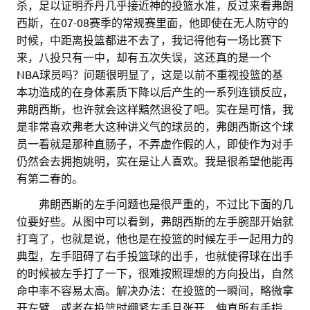
杀，足以证明乔丹几乎接近神的投篮水准，反过来看弗朗
西斯，在07-08赛季的常规赛里面，他即使在无人防守的
时候，中距离投篮都进不去了，我记得他有一场比赛下
来，八投只有一中，却有五次失误，这还真的是一个
NBA球员吗？问题很明显了，这是以前不重视投篮的基
本功造成的在身体素质下降以后产生的一系列连锁反应，
弗朗西斯，也许就会这样黯然退役了吧。实在是可惜，我
是非常喜欢弗老大这种讲义气的球员的，弗朗西斯这个球
员一看就是那种直肠子，不弄虚作假的人，即使作为对手
仍然会去拥抱姚明，实在是让人喜欢。我是很希望他能再
有第二春的。
……
弗朗西斯的左手问题也是很严重的，不过比下面的几
位要好些。从图中可以看到，弗朗西斯的左手腕部开始就
打弯了，也就是说，他也是在投篮的时候左手一起用力的
典型，左手阻碍了右手投篮球的出手，也就使得球在出手
的时候被左手打了一下，很难按照理想的方向投出，自然
命中率不容易太高。解决办法：在投篮的一瞬间，略微拿
开左臂，或者在投篮时绷紧左手且张开，伸直所有手指，