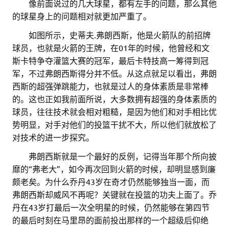
……
像前面说过的几大球星，都有左手的问题，那么其他
的球星身上的问题相对就更加严重了。
……
如图所示，史蒂夫.弗朗西斯，他是火箭队的前招牌
球员，也就是火箭的王牌，在01年的时候，他曾经和文
斯卡特争夺灌篮大赛的冠军，最后卡特技高一筹得到冠
军，不过弗朗西斯得分并不低。从这点就足以看出，弗朗
西斯的超强弹跳能力，也就是过人的身体素质是非常棒
的。这也正如我前面所说，大多数拥有超强的身体素质的
球员，往往技术就会相对粗糙，是因为他们和对手相比优
势明显，对手对他们的投篮干扰不大，所以他们就放松了
对技术的进一步探究。
……
弗朗西斯就是一个最好的反例，记得当年那个所向披
靡的“弗老大”，如今再次回到火箭的时候，却明显感到廉
颇老矣。为什么乔丹43岁在奇才仍然能够独当一面，而
弗朗西斯却威风不再呢？关键就在投篮的功夫上面了。乔
丹在43岁打最后一次全明星的时候，仍然能够在第四节
的最后时刻在马里昂的面前投出那样的一个超级后仰绝