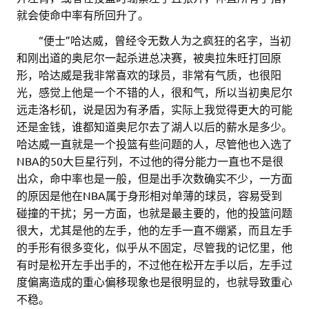
就会使命中率有所回升了。
……
“便士”哈达威，曾经令无数人为之疯狂的名字，当初
和刚出道的奥尼尔一起杀进总决赛，被奥拉朱旺打回原
形，哈达威是我非常喜欢的球员，非常有气质，也很阳
光，感觉上他是一个不错的人，很和气，所以当初奥尼尔
远走洛杉矶，说是因为有矛盾，实际上我觉得更大的可能
还是金钱，谁都知道奥尼尔去了湖人以后的薪水是多少。
哈达威一直就是一个投篮有些问题的人，尽管他也入选了
NBA的50大巨星行列，不过他的得分能力一直也不是很
出众，命中率也是一般，但是出手次数确实不少，一方面
的原因是他在NBA属于身形相对单薄的球员，容易受到
碰撞的干扰；另一方面，也就是最主要的，他的投篮问题
很大，尤其是他的左手，他的左手一直不绷紧，而且左手
的手形有很多变化，似乎从不固定，尽管我的记忆里，他
有时是松开左手出手的，不过他在松开左手以后，左手过
度偏离造成的重心偏移现象也是很明显的，也就导致重心
不稳。