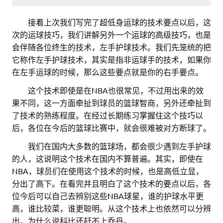
。。
接着上次我们写完了超低身运球的技术要点以后，这
次的运球技巧，我们讲解另外一个运球的高级技巧，也是
会伴随各位终生的技术，左手护球技术。我们先笼统的把
它称作左手护球技术，其实是指非运球手的技术，如果你
在左手运球的时候，那么这些要点就是你的右手要点。
。。
这个技术即使是在NBA也很常见，不过用出来的效
果不同，这一方面牵扯到球员的篮球智商，另外还牵扯到
了技术的熟练程度。在经过长期练习掌握住这个技巧以
后，各位在今后的篮球比赛中，就会很难被对方断球了。
。。
我们在国内大多数的篮球场，都会很少遇到左手护球
的人，这说明这个技术在国内不算普遍。其实，即使在
NBA，球员们在使用这个技术的时候，也是高低立显，
分出了高下。在看完并且明白了这个技术的要点以后，各
位今后可以自己去辨别这些NBA球星，谁的护球水平更
高，谁比较菜，谁更聪明。从这个技术上也依然可以分辨
出，为什么说科比还赶不上乔丹。