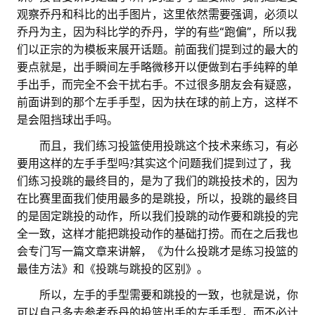
观察乔丹和科比的出手图片，这里依然需要强调，必须以
乔丹为主，因为科比学的乔丹，学的有些“跑偏”，所以我
们以正宗的为模板来展开话题。前面我们提到过的最大的
要点就是，出手瞬间左手略微移开以便做到右手纯粹的单
手出手，而完全不会干扰右手。不过很多朋友会有疑惑，
前面讲到的那个左手手型，因为扶在球的前上方，这样不
是会阻挡球出手吗。
。。
而且，我们练习投篮使用投跳这个技术来练习，有必
要用这样的左手手型吗?其实这个问题我们提到过了，我
们练习投跳的最终目的，是为了我们的跳投技术的，因为
在比赛里面我们使用最多的是跳投，所以，投跳的最终目
的是固定跳投的动作，所以我们投跳的动作要和跳投的完
全一致，这样才能把跳投动作的基础打捞。而在之后我也
会专门写一篇文章来讲解，《为什么投跳才是练习投篮的
最佳方法》和《投跳与跳投的区别》。
。。
所以，左手的手型需要和跳投的一致，也就是说，你
可以自己多去参考乔丹的投篮出手的左手手型，而不必计