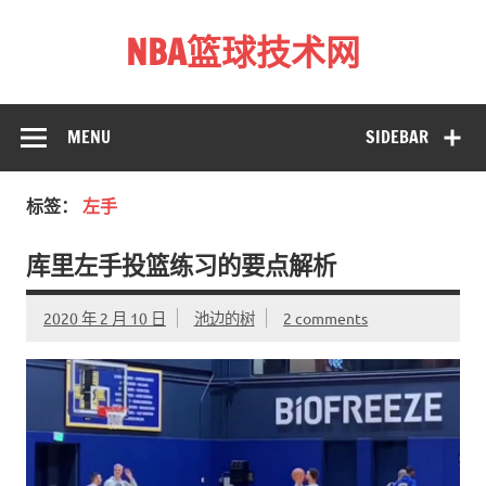
Skip
to
NBA篮球技术网
content
标准投篮技术教程 – 跳投 过人 防守 技巧分享 shotnba.com
MENU
SIDEBAR
标签：
左手
库里左手投篮练习的要点解析
2020 年 2 月 10 日
池边的树
2 comments