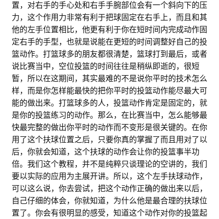
置，对右手的手心处和右手手腕部位会有一个斜向下的压
力，这个作用力非常有利于把球固定在右手上，而且和其
他的左手位置相比，他更有利于你在短时间内完成动作固
定右手的手型，也就是说能在更短的时间调整好自己的投
篮动作。打篮球多的朋友都很清楚，篮球打到最后，或者
说比赛当中，空位投篮的时间往往是稍纵即逝的，很短
暂，所以在这期间，其实最难的不是说你平时的技术怎么
样，而是你怎样能最快的把你平时的投篮动作能尽最大可
能的做出来。打篮球多的人，投篮动作肯定是固定的，就
是你的投篮练习的动作。那么，在比赛当中，怎么能够最
快最完整的做出你平时的动作而不变形是很关键的。在你
用了这个扶球位置之后，只要你真的掌握了而且用对了以
后，你就会知道，这个扶球的动作会让你的投篮事半功
倍。我们这个教程，并不是纯粹只谈理论的空讲的，我们
要以实际的应用为主展开讲。所以，这个左手扶球动作，
可以这么说，你去尝试，把这个动作正确的做出来以后，
自己仔细的体会，你就知道，为什么他是最合理的扶球位
置了。你会有很明显的感受，知道这个动作对你的投篮起