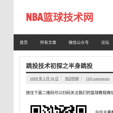
Skip
to
content
NBA篮球技术网
标准投篮技术教程 – 跳投 过人 防守 技巧分享 shotn
首页
所有文章
微信公众号
论坛
跳投技术初探之半身跳投
2009 年 3 月 18 日
池边的树
124 comments
按住下面二维码可以扫码关注我们的篮球教程微
今后主要