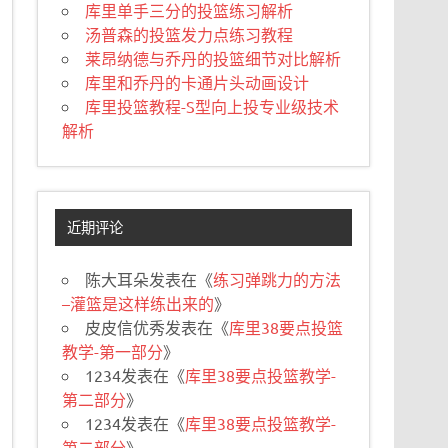
库里单手三分的投篮练习解析
汤普森的投篮发力点练习教程
莱昂纳德与乔丹的投篮细节对比解析
库里和乔丹的卡通片头动画设计
库里投篮教程-S型向上投专业级技术
解析
近期评论
陈大耳朵
发表在《
练习弹跳力的方法
–灌篮是这样练出来的
》
皮皮信优秀
发表在《
库里38要点投篮
教学-第一部分
》
1234
发表在《
库里38要点投篮教学-
第二部分
》
1234
发表在《
库里38要点投篮教学-
第二部分
》