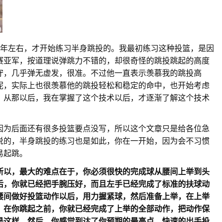
2年左右，才开始练习半身跳投的。我最初练习这种投篮，是因
赛亚军，按道理说弹跳力不错的，却很奇怪的跳投跳起的高度
守，几乎弹无虚发，很准。不过他一直表示羡慕我的跳投高
呢，实际上也很羡慕他的跳投轻松和稳定的命中，也开始考虑
。从那以后，我在掌握了这个技术以后，才逐渐了解这个技术
因为后面还有很多投篮要点没写，所以这个文章只是给各位急
说的，半身跳投的练习也是如此，你在一开始，因为会不习惯
易起跳。
所以，最大的难点在于，你必须很快的完成球从腰间上举到头
后，你就已经把手腕压好，而且左手已经完成了标准的扶球动
腰间做好投篮动作以后，用力握紧球，然后准备上举，在上举
，在你跳起之前，你就已经完成了上举的全部动作，把动作保
是这样，然后，你感觉到达了你预期的最高点，快速的出手投