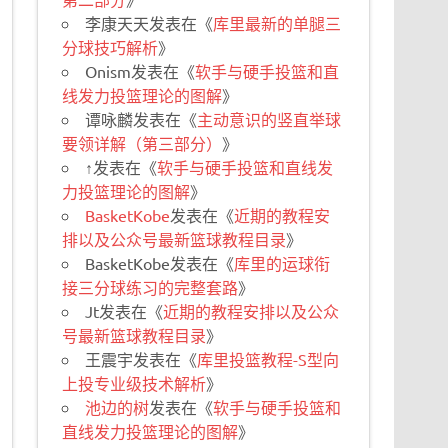
李康天天
发表在《
库里最新的单腿三
分球技巧解析
》
Onism
发表在《
软手与硬手投篮和直
线发力投篮理论的图解
》
谭咏麟
发表在《
主动意识的竖直举球
要领详解（第三部分）
》
↑
发表在《
软手与硬手投篮和直线发
力投篮理论的图解
》
BasketKobe
发表在《
近期的教程安
排以及公众号最新篮球教程目录
》
BasketKobe
发表在《
库里的运球衔
接三分球练习的完整套路
》
Jt
发表在《
近期的教程安排以及公众
号最新篮球教程目录
》
王震宇
发表在《
库里投篮教程-S型向
上投专业级技术解析
》
池边的树
发表在《
软手与硬手投篮和
直线发力投篮理论的图解
》