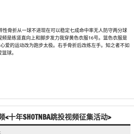
粉碎性骨折从一球不进现在可以稳定七成命中率无人防守两分球
视频是练竖直向上和脚步发力我穿黄色衣服16号。篮色衣服是
球心爱的运动改为跑步太极。右手骨折后改练左手。知之者不如
爱篮球。
频<十年SHOTNBA跳投视频征集活动>
t