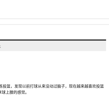
t
始练投篮，发现以前打球从来没动过脑子，现在越来越喜欢投篮
拿球上膛的感觉。