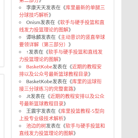
李康天天
发表在《
库里最新的单腿三
分球技巧解析
》
Onism
发表在《
软手与硬手投篮和直
线发力投篮理论的图解
》
谭咏麟
发表在《
主动意识的竖直举球
要领详解（第三部分）
》
↑
发表在《
软手与硬手投篮和直线发
力投篮理论的图解
》
BasketKobe
发表在《
近期的教程安
排以及公众号最新篮球教程目录
》
BasketKobe
发表在《
库里的运球衔
接三分球练习的完整套路
》
Jt
发表在《
近期的教程安排以及公众
号最新篮球教程目录
》
王震宇
发表在《
库里投篮教程-S型向
上投专业级技术解析
》
池边的树
发表在《
软手与硬手投篮和
直线发力投篮理论的图解
》