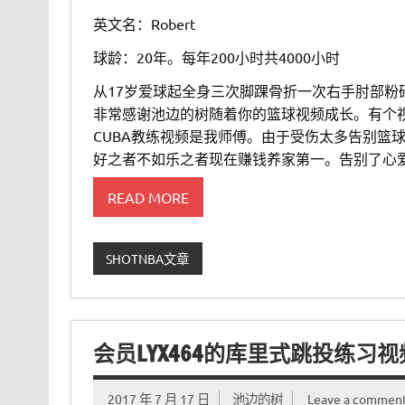
英文名：Robert
球龄：20年。每年200小时共4000小时
从17岁爱球起全身三次脚踝骨折一次右手肘部
非常感谢池边的树随着你的篮球视频成长。有个
CUBA教练视频是我师傅。由于受伤太多告别篮
好之者不如乐之者现在赚钱养家第一。告别了心
READ MORE
SHOTNBA文章
会员LYX464的库里式跳投练习视
2017 年 7 月 17 日
池边的树
Leave a commen