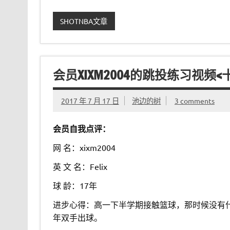
SHOTNBA文章
会员XIXM2004的跳投练习视频<
2017 年 7 月 17 日
池边的树
3 comments
会员自我点评：
网 名：xixm2004
英 文 名：Felix
球 龄：17年
进步心得：高一下半学期接触篮球，那时候没有
年双手出球。