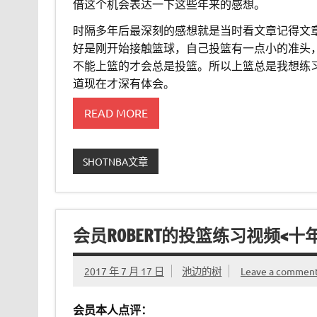
借这个机会表达一下这些年来的感想。
时隔多年后最深刻的感想就是当时看文章记得文
好是刚开始接触篮球，自己投篮有一点小的准头
不能上篮的才会总是投篮。所以上篮总是我想练
道现在才深有体会。
READ MORE
SHOTNBA文章
会员ROBERT的投篮练习视频<十年
2017 年 7 月 17 日
池边的树
Leave a commen
会员本人点评：