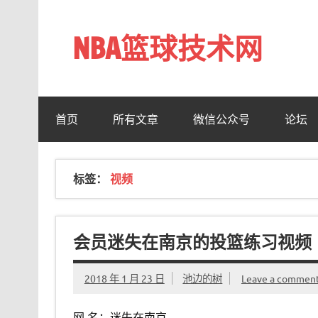
Skip
to
content
NBA篮球技术网
标准投篮技术教程 – 跳投 过人 防守 技巧分享 shotn
首页
所有文章
微信公众号
论坛
标签：
视频
会员迷失在南京的投篮练习视频
2018 年 1 月 23 日
池边的树
Leave a commen
网 名：迷失在南京