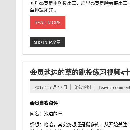
乔丹感觉是手腕拨出去，库里感觉是顺着推出去
单挑玩还好 。
READ MORE
SHOTNBA文章
会员池边的草的跳投练习视频<十年
2017 年 7 月 17 日
池边的树
Leave a commen
会员自我点评：
网名：池边的草
感想：哈哈，其实感想还是挺多的。从开始关注sh