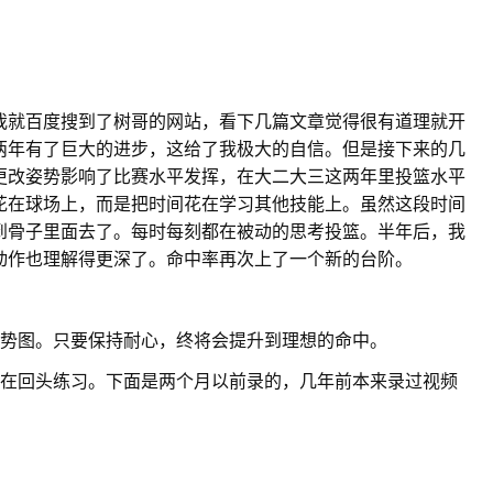
我就百度搜到了树哥的网站，看下几篇文章觉得很有道理就开
两年有了巨大的进步，这给了我极大的自信。但是接下来的几
更改姿势影响了比赛水平发挥，在大二大三这两年里投篮水平
花在球场上，而是把时间花在学习其他技能上。虽然这段时间
到骨子里面去了。每时每刻都在被动的思考投篮。半年后，我
动作也理解得更深了。命中率再次上了一个新的台阶。
趋势图。只要保持耐心，终将会提升到理想的命中。
间在回头练习。下面是两个月以前录的，几年前本来录过视频