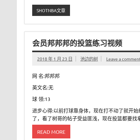
SHOTNBA文章
会员邦邦邦的投篮练习视频
2018 年 1 月 23 日
池边的树
Leave a commen
网 名:邦邦邦
英文名:无
球 领:13
进步心得:以前打球靠身体，现在打不动了就开
了，看了树哥的帖子受益匪浅，现在投篮都要找
READ MORE