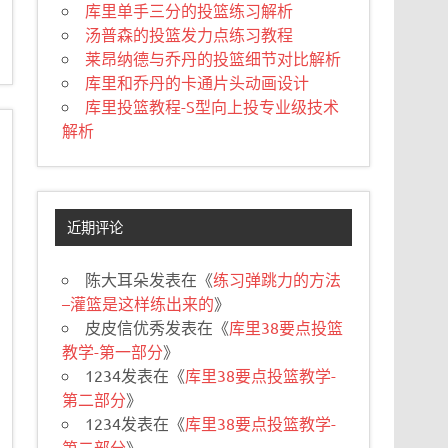
库里单手三分的投篮练习解析
汤普森的投篮发力点练习教程
莱昂纳德与乔丹的投篮细节对比解析
库里和乔丹的卡通片头动画设计
库里投篮教程-S型向上投专业级技术
解析
近期评论
陈大耳朵
发表在《
练习弹跳力的方法
–灌篮是这样练出来的
》
皮皮信优秀
发表在《
库里38要点投篮
教学-第一部分
》
1234
发表在《
库里38要点投篮教学-
第二部分
》
1234
发表在《
库里38要点投篮教学-
第二部分
》